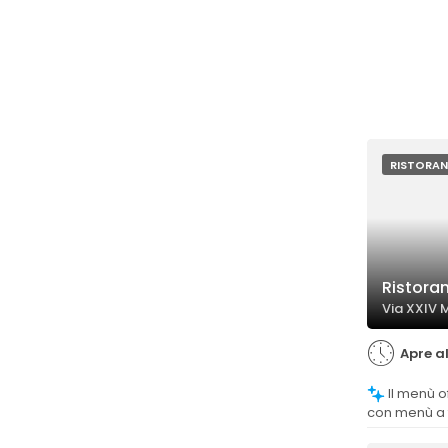
RISTORAN
Ristoran
Via XXIV M
Apre al
Il menù offre una buona varietà di piatti,
con menù a 
pizza molto