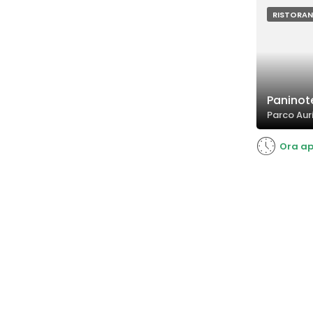
RISTORAN
Paninot
Parco Auri
Ora ap