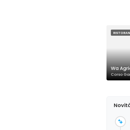
RISTORAN
Wa Agric
Corso Gari
Novità