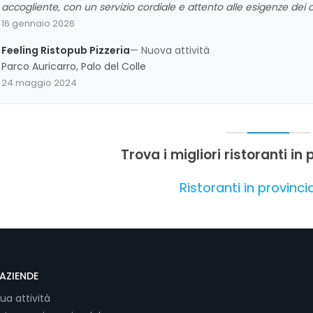
accogliente, con un servizio cordiale e attento alle esigenze dei clie
fatti in casa, riceve spesso giudizi positivi, così come la varietà di
16 gennaio 2026
recensioni segnalano aspetti da migliorare, come l'igiene e la gest
un'attività apprezzata per la cucina genuina e l'atmosfera caloro
Feeling Ristopub Pizzeria
— Nuova attività
igieniche e nella cura dei dettagli.
Parco Auricarro, Palo del Colle
24 maggio 2024
Trova i migliori ristoranti in 
Ristoranti in provincia
AZIENDE
tua attività