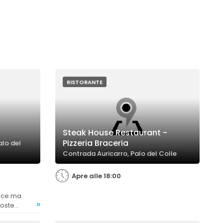
RISTORANTE
Steak House Restaurant -
Pizzeria Braceria
alo del
Contrada Auricarro, Palo del Colle
Apre alle 18:00
»
poste
uni clienti