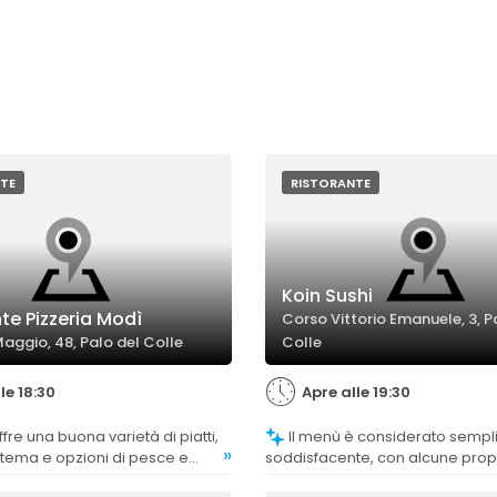
TE
RISTORANTE
Koin Sushi
te Pizzeria Modì
Corso Vittorio Emanuele, 3, P
aggio, 48, Palo del Colle
Colle
le 18:30
Apre alle 19:30
Il menù è considerato semplice ma
»
tema e opzioni di pesce e
soddisfacente, con alcune pro
 apprezzate.
insolite apprezzate, anche se alc