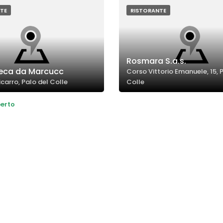
vorrebbero una maggiore varie
TE
RISTORANTE
Rosmara S.a.s.
eca da Marcucc
Corso Vittorio Emanuele, 15, 
carro, Palo del Colle
Colle
erto