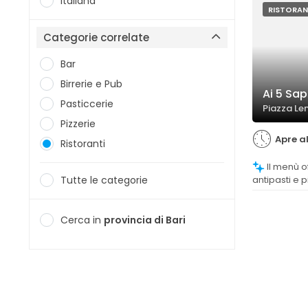
Italiana
RISTORAN
Categorie correlate
Bar
Birrerie e Pub
Ai 5 Sap
Pasticcerie
Piazza Len
Pizzerie
Apre al
Ristoranti
Il menù offre una vasta scelta di pizze,
Tutte le categorie
antipasti e p
diverse pref
varietà è co
anche se al
Cerca in
provincia di Bari
alcune comb
caotiche.