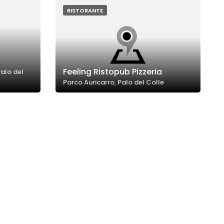
tà.
RISTORANTE
Feeling Ristopub Pizzeria
Palo del
Parco Auricarro, Palo del Colle