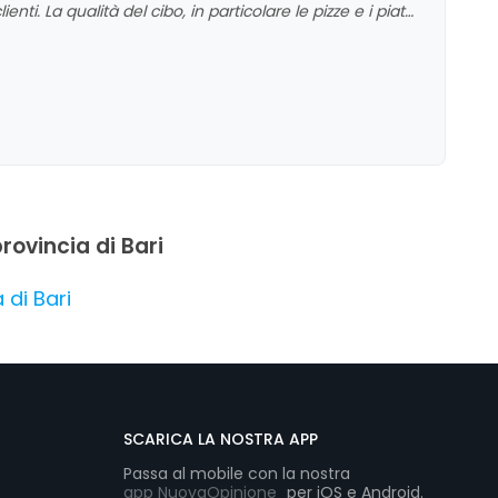
nti. La qualità del cibo, in particolare le pizze e i piatti
 scelta e i prezzi convenienti. Tuttavia, alcune
ione degli alimenti. Nel complesso, si tratta di
sa, con margini di miglioramento nelle pratiche
provincia di Bari
 di Bari
SCARICA LA NOSTRA APP
Passa al mobile con la nostra
app NuovaOpinione
per iOS e Android.