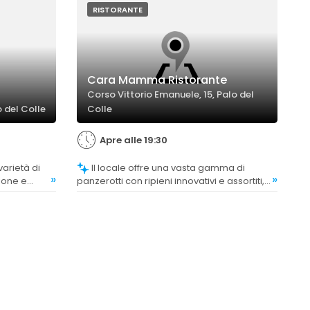
RISTORANTE
Cara Mamma Ristorante
Corso Vittorio Emanuele, 15, Palo del
 del Colle
Colle
Apre alle 19:30
Il locale offre una vasta gamma di
»
»
zione e
panzerotti con ripieni innovativi e assortiti,
 carne,
oltre a primi e dessert fatti in casa,
lienti hanno
soddisfacendo diverse preferenze.
ornamenti