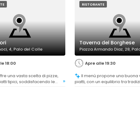
TE
RISTORANTE
ori
Taverna del Borghese
oci, 4, Palo del Colle
Piazza Armando Diaz, 28, Palo
le 18:00
Apre alle 19:30
Il menù propone una buona varietà di
»
iatti tipici, soddisfacendo le
piatti, con un equilibrio tra tradi
erenze della clientela. La
innovazione, offrendo antipasti,
nsiderata un punto di forza,
pesce e dolci. Tuttavia, alcuni c
cune opinioni indicano che
segnalato la mancanza di aggi
inazioni potrebbero risultare
nel menù fisso.