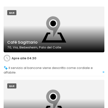
BAR
Café Sagittario
70, Via, Biebesheim, Palo del Colle
Apre alle 04:30
Il servizio al bancone viene descritto come cordiale e
»
affabile.
BAR