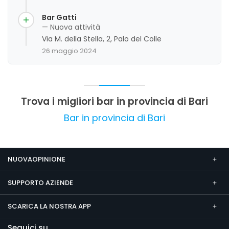
tranquillo. La cortesia del personale e
l'atmosfera familiare sono elementi apprezzati
Bar Gatti
dalla clientela. Tuttavia, alcuni commenti
— Nuova attività
indicano che lo spazio può risultare un po'
Via M. della Stella, 2, Palo del Colle
stretto e che l'ambiente, pur essendo tranquillo,
26 maggio 2024
può risultare mediocre in alcune occasioni. Nel
complesso, il giudizio complessivo è positivo,
con punti di forza nella qualità del caffè e nella
cordialità del personale.
Trova i migliori bar in provincia di Bari
Bar in provincia di Bari
NUOVAOPINIONE
SUPPORTO AZIENDE
SCARICA LA NOSTRA APP
Seguici su