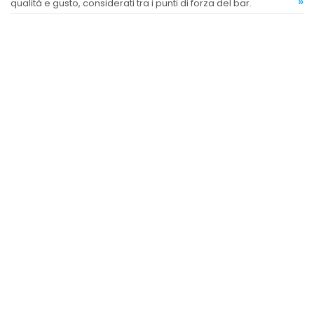
»
qualità e gusto, considerati tra i punti di forza del bar.