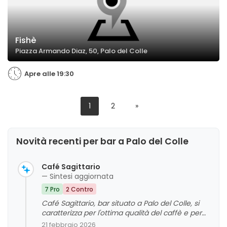
Fishè
Piazza Armando Diaz, 50, Palo del Colle
Apre alle 19:30
1
2
»
Novità recenti per bar a Palo del Colle
Café Sagittario
— Sintesi aggiornata
7 Pro
2 Contro
Café Sagittario, bar situato a Palo del Colle, si
caratterizza per l'ottima qualità del caffè e per
un ambiente generalmente accogliente e
21 febbraio 2026