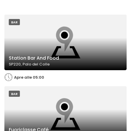
BAR
Station Bar And Food
SP220, Palo del Colle
Apre alle 05:00
BAR
Fuoriclasse Café