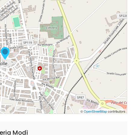
©
OpenStreetMap
contributors
eria Modì