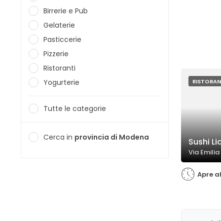
Birrerie e Pub
Gelaterie
Pasticcerie
Pizzerie
Ristoranti
Yogurterie
RISTORAN
Tutte le categorie
Cerca in
provincia di Modena
Sushi L
Via Emili
Apre al