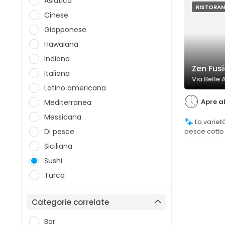
Asiatica
RISTORAN
Cinese
Giapponese
Hawaiana
Indiana
Zen Fus
Italiana
Via Belle 
Latino americana
Apre al
Mediterranea
Messicana
La varietà di piatti, in particolare di
Di pesce
pesce cotto
anche se alc
Siciliana
po' limitato
glutine.
Sushi
Turca
Categorie correlate
Bar