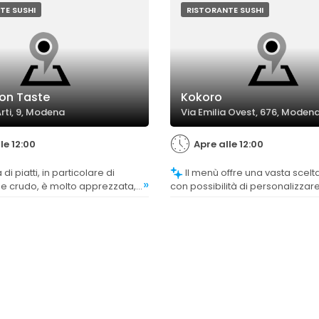
TE SUSHI
RISTORANTE SUSHI
ion Taste
Kokoro
Arti, 9, Modena
Via Emilia Ovest, 676, Moden
le 12:00
Apre alle 12:00
Il menù offre una vasta scelta di piatti,
»
 e crudo, è molto apprezzata,
con possibilità di personalizzare
uni clienti trovano il menù un
apprezzata come un punto di fo
 o con poca scelta senza