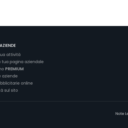
AZIENDE
tua attività
a tua pagina aziendale
ano
PREMIUM
e aziende
bblicitarie online
tà sul sito
Note L