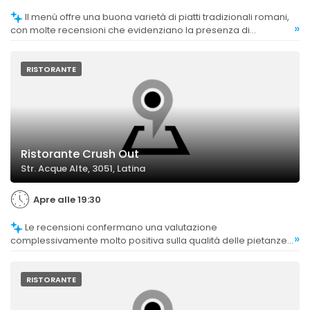
Il menù offre una buona varietà di piatti tradizionali romani,
»
con molte recensioni che evidenziano la presenza di
specialità come la carbonara, la cacio e pepe e la trippa.
RISTORANTE
Ristorante Crush Out
Str. Acque Alte, 3051, Latina
Apre alle 19:30
Le recensioni confermano una valutazione
»
complessivamente molto positiva sulla qualità delle pietanze,
con particolare apprezzamento per la carne, i primi e i dolci,
giudicati di alto livello e ben presentati.
RISTORANTE