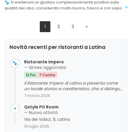
Si evidenzia un giudizio complessivamente positivo sulla
»
qualità del cibo, considerato molto buono, fresco e con sapori
delicati, apprezzato anche per la varietà e la cura nella
preparazione.
1
2
3
»
Novità recenti per ristoranti a Latina
Ristorante Impero
— Sintesi aggiornata
12 Pro
7 Contro
Il Ristorante Impero di Latina si presenta come
un locale storico e caratteristico, che si distingue
per la sua atmosfera d'altri tempi e la cucina
7 marzo 2026
tradizionale fatta in casa. I clienti apprezzano
l'ambiente vintage e la qualità dei piatti semplici
Qstyle Pit Room
ma autentici, spesso richiamanti ricette di una
— Nuova attività
volta e la cucina casalinga. Tuttavia, emergono
Via dei Volsci, 9, Latina
alcune criticità legate ai tempi di servizio e
19 luglio 2025
all'aspetto del locale, che potrebbe beneficiare