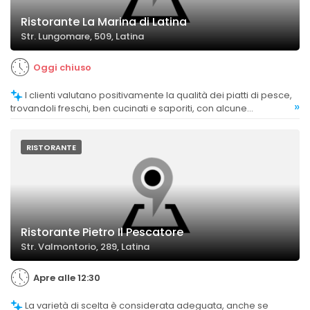
Ristorante La Marina di Latina
Str. Lungomare, 509, Latina
Oggi chiuso
I clienti valutano positivamente la qualità dei piatti di pesce,
»
trovandoli freschi, ben cucinati e saporiti, con alcune
recensioni che sottolineano l'eccellenza di specifiche portate
come gli spaghetti alle vongole, le fritture e i frutti di mare.
RISTORANTE
Ristorante Pietro Il Pescatore
Str. Valmontorio, 289, Latina
Apre alle 12:30
La varietà di scelta è considerata adeguata, anche se