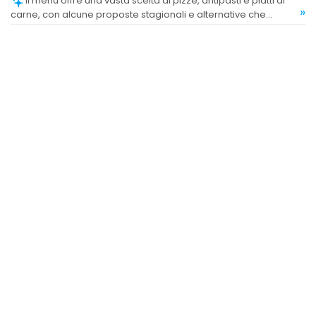
Il menù offre una vasta scelta di pizze, antipasti e piatti di
»
carne, con alcune proposte stagionali e alternative che
soddisfano diverse preferenze.