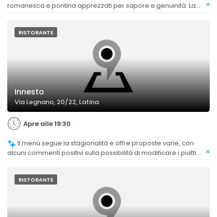
»
romanesca e pontina apprezzati per sapore e genuinità. La
qualità è generalmente considerata eccellente, con alcuni
commenti che evidenziano specialità come lo spezzatino di
bufala e l'amatriciana.
RISTORANTE
Innesto
Via Legnano, 20/22, Latina
Apre alle 19:30
Il menù segue la stagionalità e offre proposte varie, con
»
alcuni commenti positivi sulla possibilità di modificare i piatti e
sulla presenza di opzioni vegetariane.
RISTORANTE