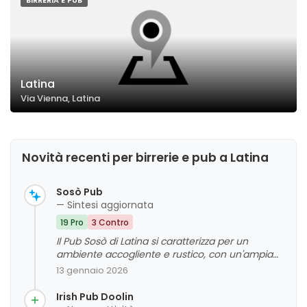
Latina
Via Vienna, Latina
Novità recenti per birrerie e pub a Latina
Sosò Pub
— Sintesi aggiornata
19 Pro
3 Contro
Il Pub Sosò di Latina si caratterizza per un
ambiente accogliente e rustico, con un'ampia
selezione di birre artigianali e un'offerta
13 gennaio 2026
gastronomica di qualità, in particolare i taglieri e
i panini. La clientela apprezza la cordialità dello
Irish Pub Doolin
staff, la cura nei dettagli e la qualità dei prodotti,