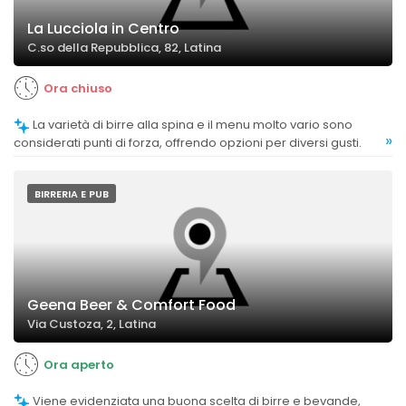
La Lucciola in Centro
C.so della Repubblica, 82, Latina
Ora chiuso
La varietà di birre alla spina e il menu molto vario sono
»
considerati punti di forza, offrendo opzioni per diversi gusti.
BIRRERIA E PUB
Geena Beer & Comfort Food
Via Custoza, 2, Latina
Ora aperto
Viene evidenziata una buona scelta di birre e bevande,