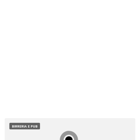
BIRRERIA E PUB