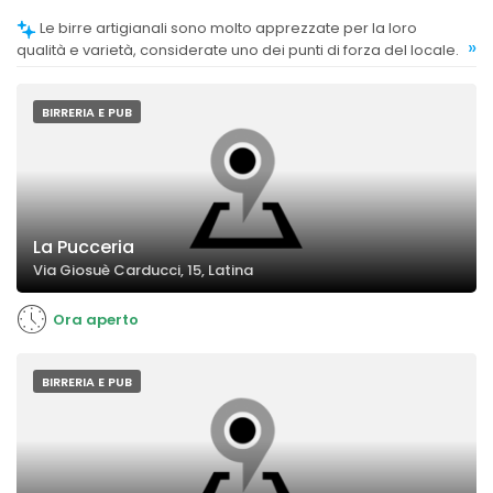
Le birre artigianali sono molto apprezzate per la loro
»
qualità e varietà, considerate uno dei punti di forza del locale.
BIRRERIA E PUB
La Pucceria
Via Giosuè Carducci, 15, Latina
Ora aperto
BIRRERIA E PUB