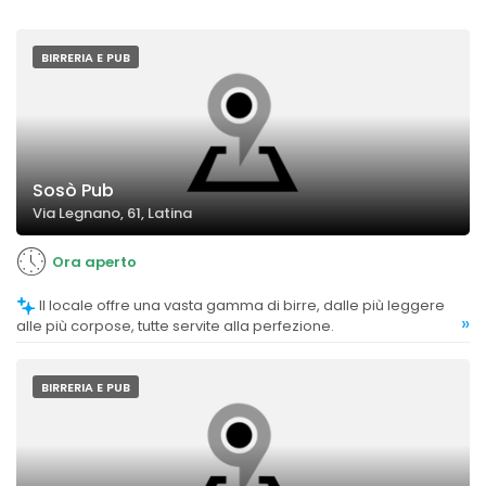
BIRRERIA E PUB
Sosò Pub
Via Legnano, 61, Latina
Ora aperto
Il locale offre una vasta gamma di birre, dalle più leggere
»
alle più corpose, tutte servite alla perfezione.
BIRRERIA E PUB