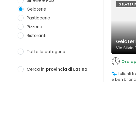
Birrerie e Pub
GELATERI
Gelaterie
Pasticcerie
Pizzerie
Ristoranti
Gelater
Via Silvio 
Tutte le categorie
Ora ap
Cerca in
provincia di Latina
I clienti trovano il gelato molto cremoso
e ben bilanci