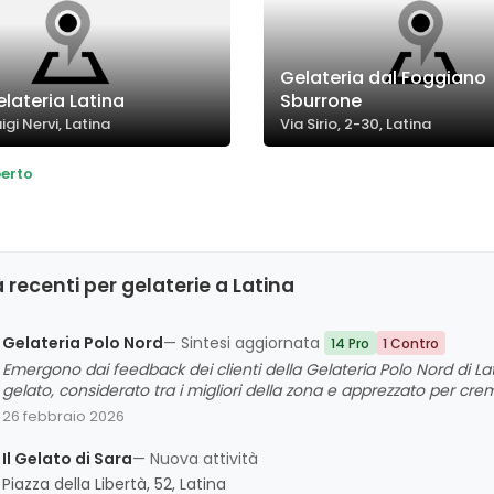
Gelateria dal Foggiano
lateria Latina
Sburrone
uigi Nervi, Latina
Via Sirio, 2-30, Latina
erto
 recenti per gelaterie a Latina
Gelateria Polo Nord
— Sintesi aggiornata
14 Pro
1 Contro
Emergono dai feedback dei clienti della Gelateria Polo Nord di Lat
gelato, considerato tra i migliori della zona e apprezzato per cremo
del personale e la rapidità del servizio sono elementi frequentem
26 febbraio 2026
sebbene apprezzata, potrebbe beneficiare di una maggiore cura d
valutazione complessiva molto favorevole, con alcuni suggerimen
Il Gelato di Sara
— Nuova attività
Piazza della Libertà, 52, Latina