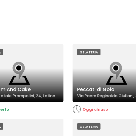
A
GELATERIA
am And Cake
Peccati di Gola
atale Prampolini, 24, Latina
Via Padre Reginaldo Giuliani, 
erto
Oggi chiuso
A
GELATERIA