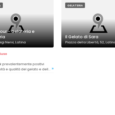
A
GELATERIA
ur - Gelateria e
ria
Il Gelato di Sara
uigi Nervi, Latina
Piazza della Libertà, 52, Latin
iuso
»
ità e qualità del gelato e dello
alcuni commenti neutri o
critici riguardo alla
di alcuni coni.