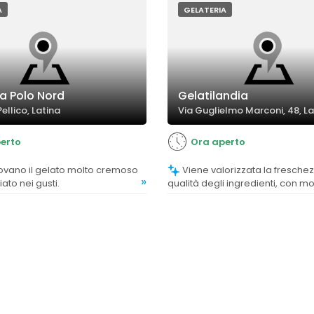
A
GELATERIA
ia Polo Nord
Gelatilandia
Pellico, Latina
Via Guglielmo Marconi, 48, La
erto
Ora aperto
Viene valorizzata la freschezza e la
»
ato nei gusti.
qualità degli ingredienti, con molt
che apprezzano i gusti autentici 