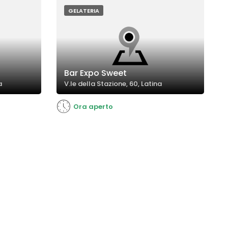
positiva.
GELATERIA
Bar Expo Sweet
a
V.le della Stazione, 60, Latina
Ora aperto