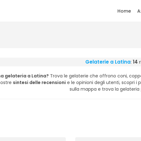
Home
A
Gelaterie a Latina
:
14
r
a gelateria a Latina?
Trova le gelaterie che offrono coni, coppe
nostre
sintesi delle recensioni
e le opinioni degli utenti, scopri i p
sulla mappa e trova la gelateria p