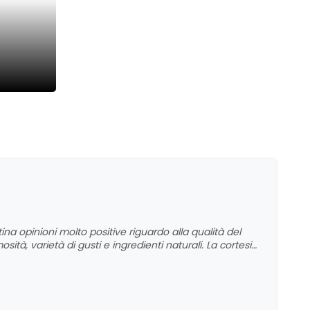
ina opinioni molto positive riguardo alla qualità del
sità, varietà di gusti e ingredienti naturali. La cortesia
ente menzionati come punti di forza. La location,
egli spazi esterni. Nel complesso, si evidenzia una
ti di miglioramento per l'ambiente esterno.