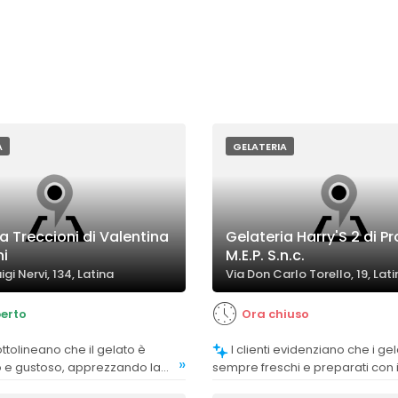
A
GELATERIA
a Treccioni di Valentina
Gelateria Harry'S 2 di Pr
ni
M.E.P. S.n.c.
uigi Nervi, 134, Latina
Via Don Carlo Torello, 19, Lat
erto
Ora chiuso
I clienti evidenziano che i gelati sono
»
o e gustoso, apprezzando la
sempre freschi e preparati con 
 bontà complessiva del
di alta qualità.