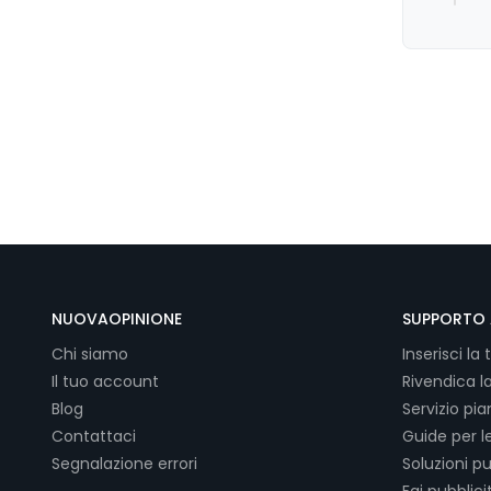
NUOVAOPINIONE
SUPPORTO 
Chi siamo
Inserisci la 
Il tuo account
Rivendica l
Blog
Servizio pi
Contattaci
Guide per l
Segnalazione errori
Soluzioni pu