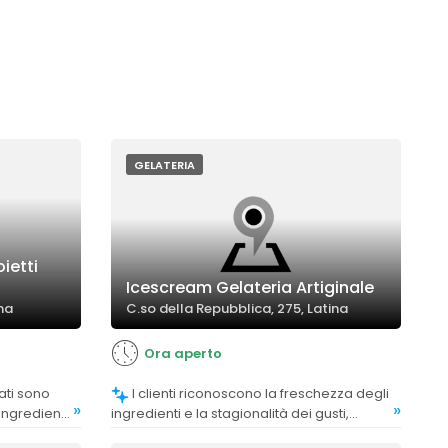
GELATERIA
oietti
Icescream Gelateria Artiginale
ina
C.so della Repubblica, 275, Latina
Ora aperto
I clienti riconoscono la freschezza degli
»
»
ingredienti
ingredienti e la stagionalità dei gusti,
contribuendo a un'esperienza gustativa