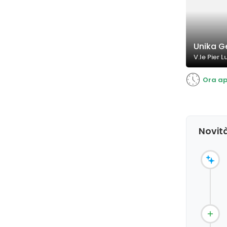
Unika Ge
V.le Pier L
Ora ap
Novità