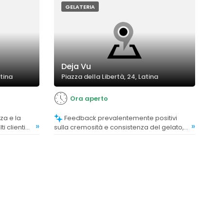
GELATERIA
Deja Vu
tina
Piazza della Libertà, 24, Latina
Ora aperto
Feedback prevalentemente positivi
»
»
i clienti
sulla cremosità e consistenza del gelato,
e naturali.
considerata impeccabile e equilibrata.