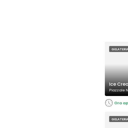
GELATERI
Ice Cre
Piazzale N
Ora ap
GELATERI