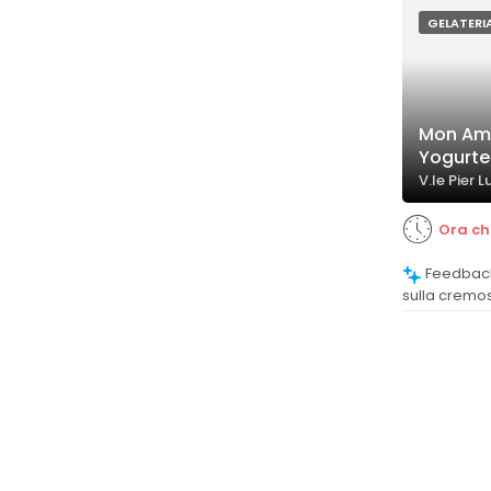
prodotto.
GELATERI
Mon Amo
Yogurte
V.le Pier L
Ora ch
Feedback prevalentemente positivi
sulla cremos
yogurt, con 
leggermente 
consistenza 