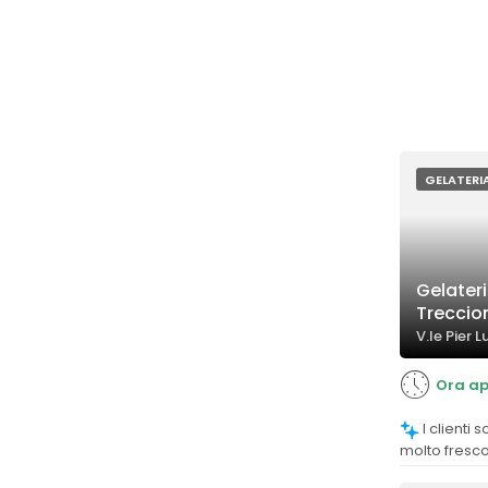
GELATERI
Gelateri
Treccio
V.le Pier L
Ora ap
I clienti sottolineano che il gelato è
molto fresc
qualità e la