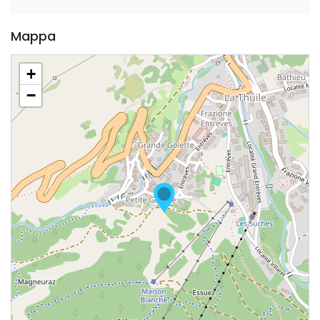
Mappa
+
−