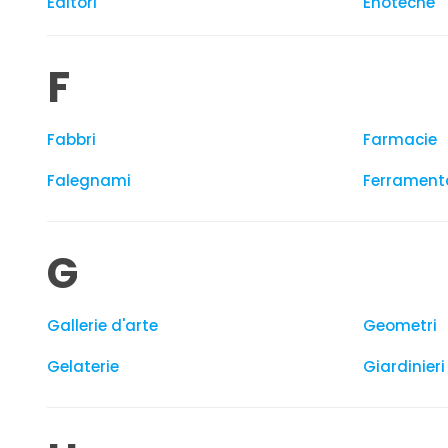
Editori
Enoteche
F
Fabbri
Farmacie
Falegnami
Ferrament
G
Gallerie d'arte
Geometri
Gelaterie
Giardinieri