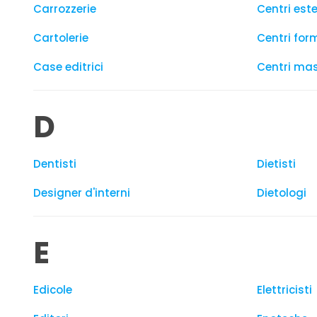
Carrozzerie
Centri este
Cartolerie
Centri for
Case editrici
Centri ma
D
Dentisti
Dietisti
Designer d'interni
Dietologi
E
Edicole
Elettricisti