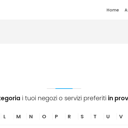
Home
A
tegoria
i tuoi negozi o servizi preferiti
in pro
L
M
N
O
P
R
S
T
U
V