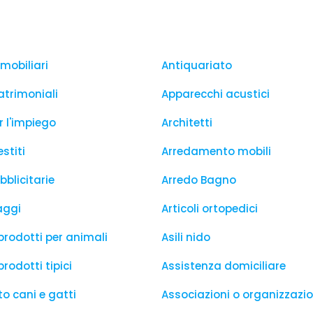
mobiliari
Antiquariato
trimoniali
Apparecchi acustici
r l'impiego
Architetti
stiti
Arredamento mobili
bblicitarie
Arredo Bagno
aggi
Articoli ortopedici
prodotti per animali
Asili nido
prodotti tipici
Assistenza domiciliare
o cani e gatti
Associazioni o organizzazio