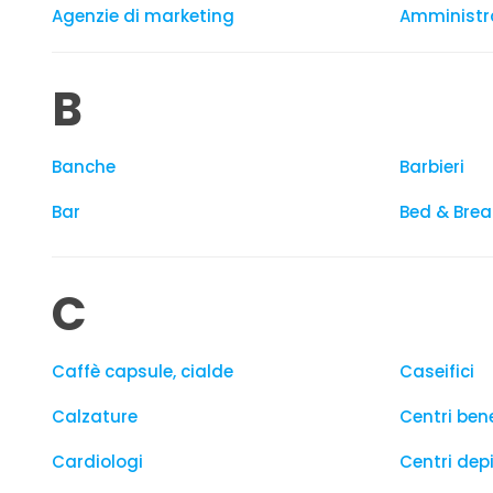
Agenzie di marketing
Amministra
B
Banche
Barbieri
Bar
Bed & Brea
C
Caffè capsule, cialde
Caseifici
Calzature
Centri ben
Cardiologi
Centri depi