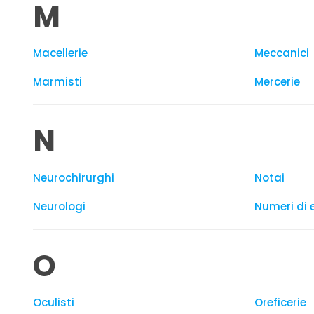
M
Macellerie
Meccanici
Marmisti
Mercerie
N
Neurochirurghi
Notai
Neurologi
Numeri di
O
Oculisti
Oreficerie