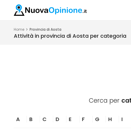
Home
Provincia di Aosta
Attività in provincia di Aosta per categoria
Cerca per
ca
A
B
C
D
E
F
G
H
I