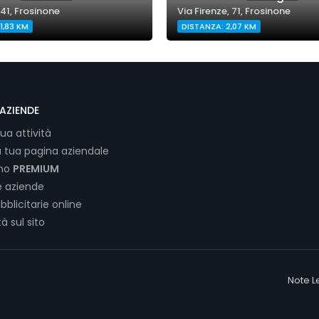
 41, Frosinone
Via Firenze, 71, Frosinone
1,83 KM
DISTANZA: 2,07 KM
AZIENDE
tua attività
a tua pagina aziendale
ano
PREMIUM
e aziende
bblicitarie online
tà sul sito
Note L