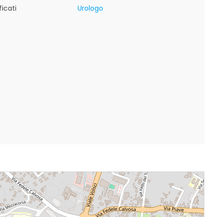
icati
Urologo