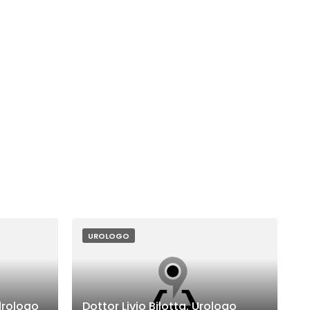
UROLOGO
drologo
Dottor Livio Bilotta, Urologo