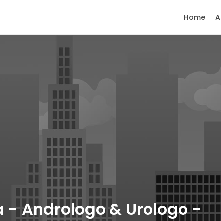
Home
A
a - Andrologo & Urologo -