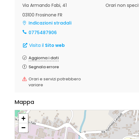
Via Armando Fabi, 41
Orari non specif
03100 Frosinone FR
Indicazioni stradali
0775487906
Visita il
Sito web
Aggiorna i dati
Segnala errore
Orari e servizi potrebbero
variare
Mappa
+
−