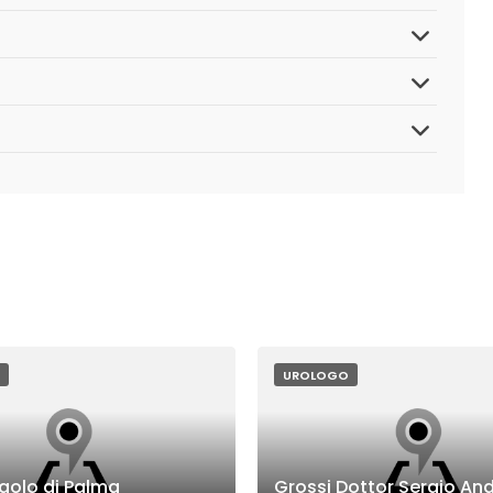
UROLOGO
aolo di Palma
Grossi Dottor Sergio An