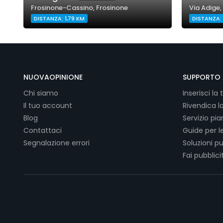
Frosinone-Cassino, Frosinone
Via Adige,
DISTANZA: 1,79 KM
DISTANZA: 
NUOVAOPINIONE
SUPPORTO 
Chi siamo
Inserisci la 
Il tuo account
Rivendica l
Blog
Servizio pi
Contattaci
Guide per l
Segnalazione errori
Soluzioni pu
Fai pubblici