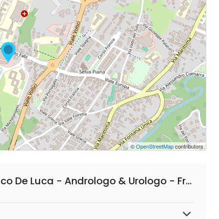
©
OpenStreetMap
contributors
Domande Frequenti su Dottor Francesco De Luca - Andrologo & Urologo - Frosinone