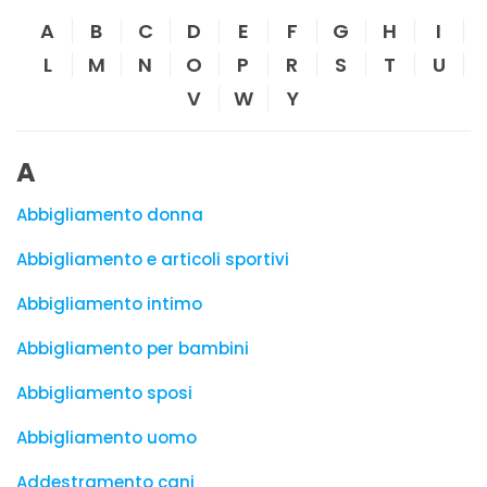
A
B
C
D
E
F
G
H
I
L
M
N
O
P
R
S
T
U
V
W
Y
A
Abbigliamento donna
Abbigliamento e articoli sportivi
Abbigliamento intimo
Abbigliamento per bambini
Abbigliamento sposi
Abbigliamento uomo
Addestramento cani