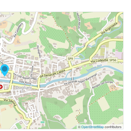
©
OpenStreetMap
contributors