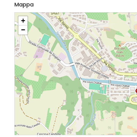
Mappa
+
−