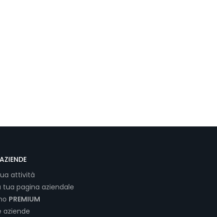
AZIENDE
tua attività
a tua pagina aziendale
ano
PREMIUM
e aziende