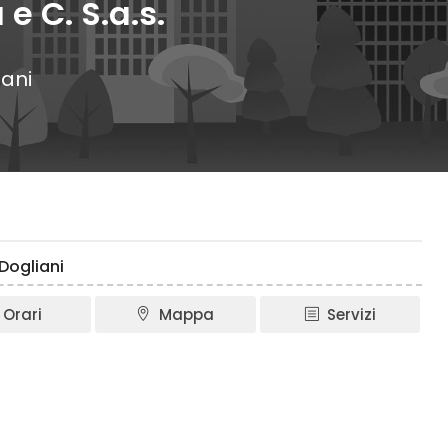
e C. S.a.s.
ani
 Dogliani
Orari
Mappa
Servizi