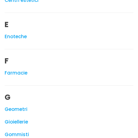
Centri estetici
E
Enoteche
F
Farmacie
G
Geometri
Gioiellerie
Gommisti