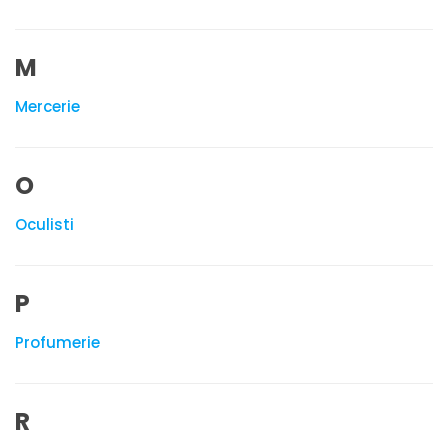
M
Mercerie
O
Oculisti
P
Profumerie
R