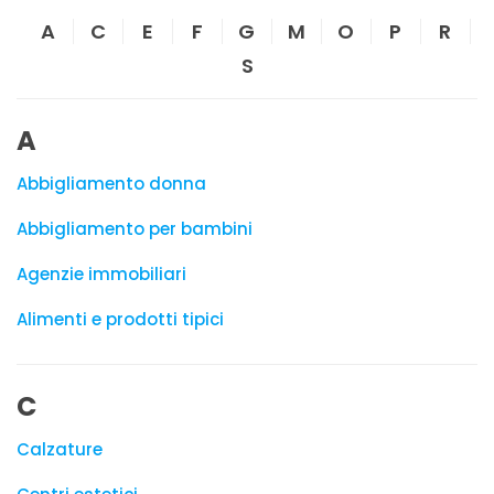
A
C
E
F
G
M
O
P
R
S
A
Abbigliamento donna
Abbigliamento per bambini
Agenzie immobiliari
Alimenti e prodotti tipici
C
Calzature