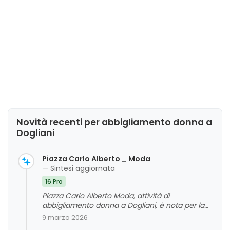
Novità recenti per abbigliamento donna a
Dogliani
Piazza Carlo Alberto _ Moda
— Sintesi aggiornata
16 Pro
Piazza Carlo Alberto Moda, attività di
abbigliamento donna a Dogliani, è nota per la
cortesia e disponibilità del personale, nonché
9 marzo 2026
per la qualità e l'unicità dei capi proposti. La