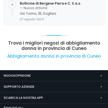
clientela apprezza particolarmente la varietà di
Bollicine di Bergese Piera e C. S.a.s.
vestiti adatti a diverse occasioni e i prezzi
— Nuova attività
competitivi. La valutazione complessiva è molto
Via Torino, 18, Dogliani
positiva, con commenti entusiastici sulla
27 agosto 2024
professionalità e l'attenzione al cliente, anche se
non emergono aspetti critici rilevanti da
segnalare.
Trova i migliori negozi di abbigliamento
donna in provincia di Cuneo
Abbigliamento donna in provincia di Cuneo
NUOVAOPINIONE
SUPPORTO AZIENDE
SCARICA LA NOSTRA APP
Seguici su