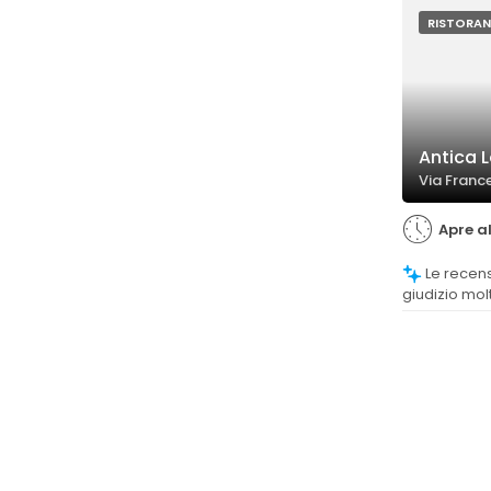
pesce e primi
commenti in
RISTORAN
per alcune p
Cesare.
Antica 
Via Franc
Apre al
Le recensioni fanno emergere un
giudizio molt
piatti, appre
preparazione 
cremonesi.