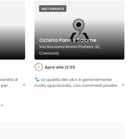
preferenze della clientela.
RISTORANTE
Osteria Pane e Salame
Via Giovanni Maria Platina, 32,
Cremona
Apre alle 12:00
La qualità del cibo è generalmente
»
»
 per
molto apprezzata, con commenti positivi
lutine e
sui piatti tipici cremonesi, le porzioni
olto
abbondanti e la preparazione accurata.
delle
Qualche critica riguarda la consistenza di
»
alcune pietanze come le tagliate e la
crema del tiramisù.