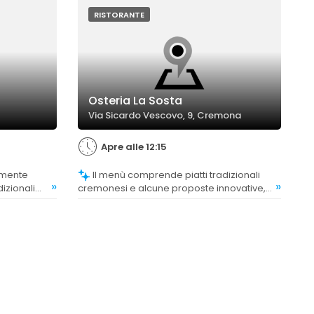
nze.
dei punti di forza del locale.
RISTORANTE
Osteria La Sosta
Via Sicardo Vescovo, 9, Cremona
Apre alle 12:15
Il menù comprende piatti tradizionali
»
»
izionali
cremonesi e alcune proposte innovative,
se alcuni
offrendo un buon livello di varietà che
 scarse o i
soddisfa la clientela.
le