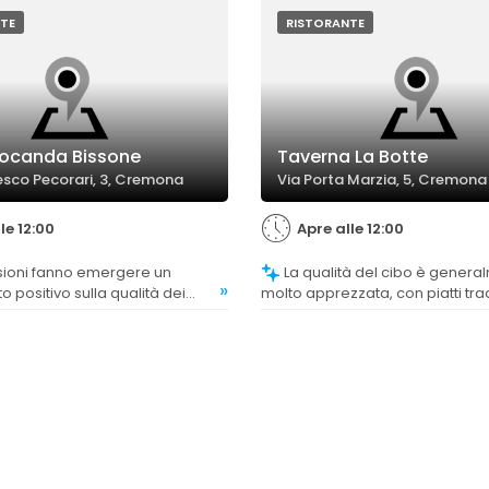
 di buon livello. Alcuni
soddisfacendo diverse prefere
dicano invece insoddisfazione
TE
RISTORANTE
reparazioni, come l'insalata
Locanda Bissone
Taverna La Botte
esco Pecorari, 3, Cremona
Via Porta Marzia, 5, Cremona
le 12:00
Apre alle 12:00
La qualità del cibo è generalmente
»
o positivo sulla qualità dei
molto apprezzata, con piatti trad
zzati per la cura nella
ben preparati e gustosi, anche 
e il rispetto delle tradizioni
clienti trovano le porzioni un po'
piatti non sempre all'altezza del
aspettative.