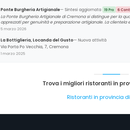
Ponte Burgheria Artigianale
— Sintesi aggiornata
19 Pro
6 Cont
La Ponte Burgheria Artigianale di Cremona si distingue per la qua
apprezzati per genuinità e preparazione artigianale. La clientela
generalmente cortese e rapido, anche se alcuni commenti segnalano
5 marzo 2026
Nel complesso, si evidenzia una forte soddisfazione per il cibo e 
riguardo alla gestione del servizio e alle porzioni.
La Bottiglieria, Locanda del Gusto
— Nuova attività
Via Porta Po Vecchia, 7, Cremona
1 marzo 2025
Trova i migliori ristoranti in p
Ristoranti in provincia 