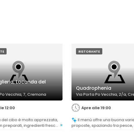
TE
RISTORANTE
glieria, Locanda del
Quadrophenia
 Po Vecchia, 7, Cremona
Via Porta Po Vecchia, 2/a, 
le 12:00
Apre alle 19:00
Il menù offre una buona varietà di
»
n preparati, ingredienti freschi
proposte, spaziando tra pesce,
oni curate. Sono stati segnalati
opzioni vegetariane, con alcun