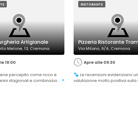
TE
RISTORANTE
rgheria Artigianale
Pizzeria Ristorante Tra
ello Melone, 13, Cremona
Via Milano, 6/A, Cremona
le 19:00
Apre alle 09:30
Le recensioni evidenziano una
»
anini stagionali e combinazioni
valutazione molto positiva sulla 
 anche se alcuni clienti trovano
cibo, con pizze considerate ott
nto poco ampio.
leggere, ben condite e di dimen
generose, e piatti di pesce appr