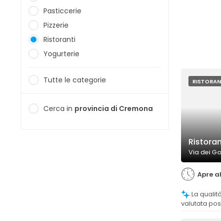
Pasticcerie
Pizzerie
Ristoranti
Yogurterie
Tutte le categorie
RISTORAN
Cerca in
provincia di Cremona
Ristora
Via dei G
Apre al
La qualità del cibo è generalmente
valutata pos
apprezzate e