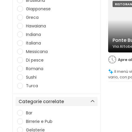
Brasiliana
RISTORAN
Giapponese
Greca
Hawaiana
Indiana
Ponte Bu
Italiana
Via Altob
Messicana
Apre al
Di pesce
Romana
Il menù viene percepito come ricco e
Sushi
vario, con p
interessanti,
Turca
l'assortime
Categorie correlate
Bar
Birrerie e Pub
Gelaterie