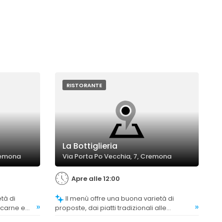
RISTORANTE
La Bottiglieria
Cremona
Via Porta Po Vecchia, 7, Cremona
Apre alle 12:00
Il menù offre una buona varietà di
»
»
 carne e
proposte, dai piatti tradizionali alle
e proposte
creazioni gourmet, soddisfacendo diverse