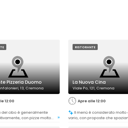
TE
RISTORANTE
nte Pizzeria Duomo
La Nuova Cina
onfalonieri, 13, Cremona
Viale Po, 121, Cremona
le 12:00
Apre alle 12:00
Il menù è considerato molto ampio e
»
itivamente, con pizze molto
vario, con proposte che spazian
 anche altri piatti come
cucina cinese a quella thailande