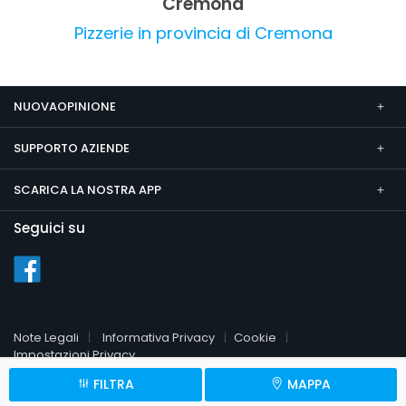
Cremona
e ambiente.
Pizzerie in provincia di Cremona
NUOVAOPINIONE
SUPPORTO AZIENDE
SCARICA LA NOSTRA APP
Seguici su
Note Legali
Informativa Privacy
Cookie
Impostazioni Privacy
FILTRA
MAPPA
© 2026 NuovaOpinione.it
P.Iva 09451510961