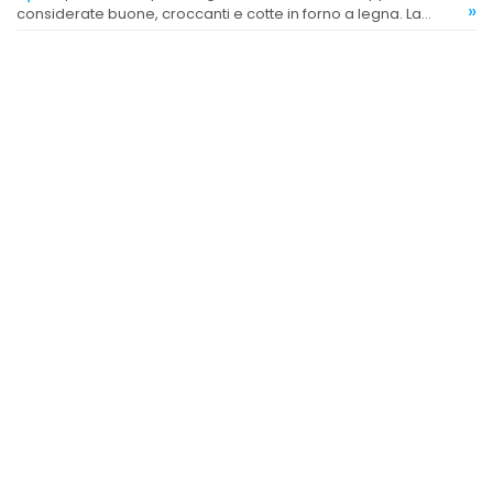
»
considerate buone, croccanti e cotte in forno a legna. La
clientela evidenzia un livello elevato e costante.