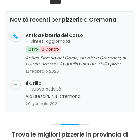
Novità recenti per pizzerie a Cremona
Antica Pizzeria del Corso
— Sintesi aggiornata
19 Pro
9 Contro
Antica Pizzeria del Corso, situata a Cremona, si
caratterizza per la qualità elevata della pizza
napoletana, con impasti leggeri e ingredienti
12 febbraio 2026
gourmet, e per un servizio generalmente
cortese e efficiente. I clienti apprezzano
Il Grillo
soprattutto la bontà delle pizze, la varietà di
— Nuova attività
opzioni e l'ambiente pulito e accogliente.
Via Brescia, 44, Cremona
Tuttavia, alcuni commenti evidenziano criticità
20 gennaio 2024
come tempi di attesa leggermente lunghi e
alcune imperfezioni nella cottura di alcune pizze.
In generale, si tratta di un'attività che si
distingue positivamente per la qualità del
prodotto e la cortesia del personale, con
Trova le migliori pizzerie in provincia di
margini di miglioramento nei dettagli di servizio