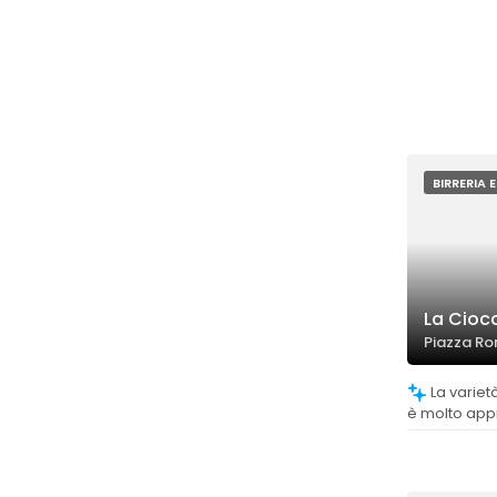
BIRRERIA 
La Cioc
Piazza R
La varietà di birre alla spina e in bottiglia
è molto app
rotazione e o