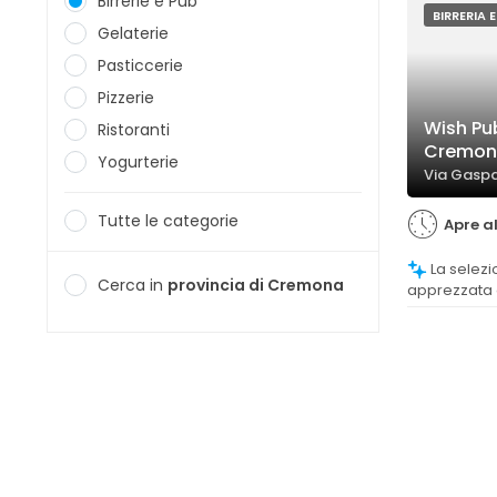
Birrerie e Pub
BIRRERIA 
Gelaterie
Pasticcerie
Pizzerie
Wish Pub
Ristoranti
Cremon
Yogurterie
Via Gaspa
Tutte le categorie
Apre al
La selezione di birre alla spina è molto
Cerca in
provincia di Cremona
apprezzata d
di qualità, 
una scelta a
alcuni comme
può risultar
soddisfacen