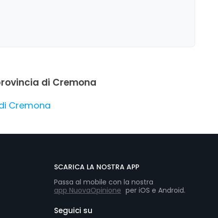
he può risultare ostile o meno efficiente in
unto di riferimento per gli amanti delle birre
onare per elevare ulteriormente l'esperienza
n provincia di Cremona
a di Cremona
SCARICA LA NOSTRA APP
Passa al mobile con la nostra
app NuovaOpinione
per iOS e Android.
Seguici su