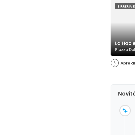
BIRRERIA 
La Haci
Piazza De
Apre al
Novità