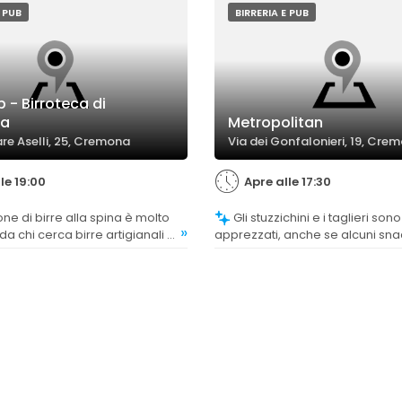
E PUB
BIRRERIA E PUB
 - Birroteca di
a
Metropolitan
re Aselli, 25, Cremona
Via dei Gonfalonieri, 19, Cre
le 19:00
Apre alle 17:30
Gli stuzzichini e i taglieri sono
»
a chi cerca birre artigianali e
apprezzati, anche se alcuni sna
anche con alcune menzioni di
asciutti o poco entusiasmanti.
mpia e diversificata, anche se
nti indicano che la varietà
e limitata o non sempre
te.