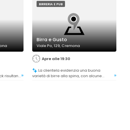
BIRRERIA E PUB
Birra e Gusto
mona
Viale Po, 129, Cremona
Apre alle 19:30
La clientela evidenzia una buona
»
»
ck risultano
varietà di birre alla spina, con alcune
recensioni che sottolineano la presenza di
birre ricercate come la Guinness e la
blanche, apprezzate per la qualità e la
scelta ampia.