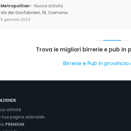
casi viene descritta come limitata o elementare, e a un servizio c
Metropolitan
— Nuova attività
determinate circostanze. Nel complesso, il locale si conferma un p
Via dei Gonfalonieri, 19, Cremona
artigianali e dell'atmosfera da pub, con alcuni aspetti da perfezi
6 gennaio 2024
complessiva.
Trova le migliori birrerie e pub i
Birrerie e Pub in provinci
AZIENDE
tua attività
a tua pagina aziendale
ano
PREMIUM