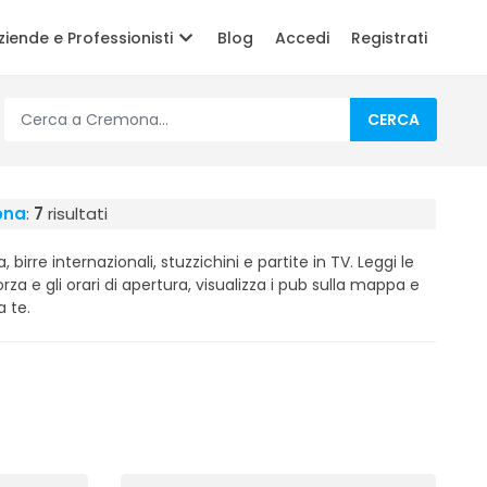
ziende e Professionisti
Blog
Accedi
Registrati
CERCA
mona
:
7
risultati
irre internazionali, stuzzichini e partite in TV. Leggi le
forza e gli orari di apertura, visualizza i pub sulla mappa e
a te.