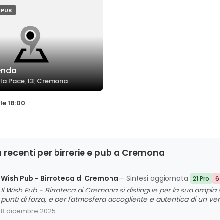
E PUB
enda
lla Pace, 13, Cremona
le 18:00
 recenti per birrerie e pub a Cremona
Wish Pub - Birroteca di Cremona
— Sintesi aggiornata
21 Pro
6
Il Wish Pub - Birroteca di Cremona si distingue per la sua ampia
punti di forza, e per l'atmosfera accogliente e autentica di un ver
e le proposte gastronomiche tipiche cremonesi, riceve giudizi posi
8 dicembre 2025
personale. Tra le aree di miglioramento emergono alcune criticità l