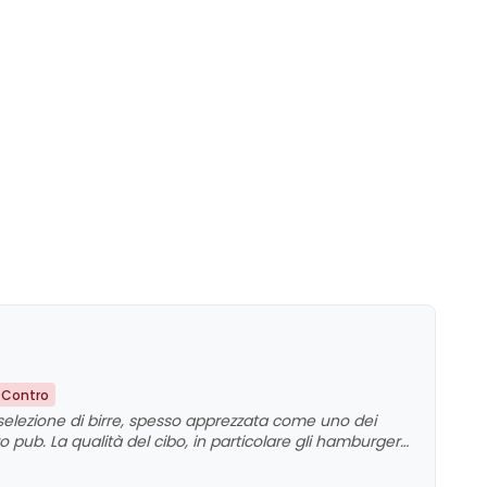
 Contro
 selezione di birre, spesso apprezzata come uno dei
o pub. La qualità del cibo, in particolare gli hamburger
tivi, così come il servizio cordiale e competente del
egate alla varietà di birre alla spina, che in alcuni