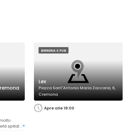
BIRRERIA E PUB
Lex
Cremona
Piazza Sant'Antonio Maria Zaccaria, 6,
Cremona
Apre alle 18:00
»
tà spillata