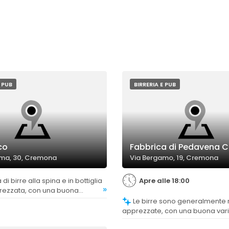
E PUB
BIRRERIA E PUB
co
Fabbrica di Pedavena 
oma, 30, Cremona
Via Bergamo, 19, Cremona
Apre alle 18:00
»
rezzata, con una buona
pzioni particolari.
Le birre sono generalmente molto
apprezzate, con una buona varie
quasi alla perfezione.