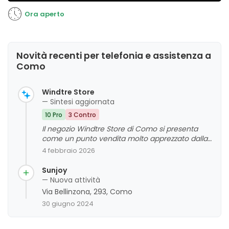
Ora aperto
Novità recenti per telefonia e assistenza a
Como
Windtre Store
— Sintesi aggiornata
10 Pro
3 Contro
Il negozio Windtre Store di Como si presenta
come un punto vendita molto apprezzato dalla
clientela, che evidenzia principalmente la
4 febbraio 2026
competenza, la gentilezza e la disponibilità del
personale. I clienti apprezzano l'attenzione al
Sunjoy
supporto, la professionalità e l'ampia gamma di
— Nuova attività
servizi e prodotti offerti. Tuttavia, alcuni
Via Bellinzona, 293, Como
commenti indicano che ci sono margini di
30 giugno 2024
miglioramento riguardo ai tempi di attesa e alla
gestione delle richieste. In generale, l'attività si
distingue per un servizio amichevole e