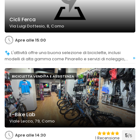
Cicli Ferca
Via Luigi Dottesio, 8, Como
Apre alle 15:00
L'attività offre una buona selezione di biciclette, inclusi
»
modelli di alta gamma come Pinarello e servizi di noleggio,
apprezzati per la disponibilità e la preparazione.
BICICLETTA VENDITA E ASSISTENZA
E-Bike Lab
Viale Lecco, 79, Como
Apre alle 14:30
5
/5
1 Recensione