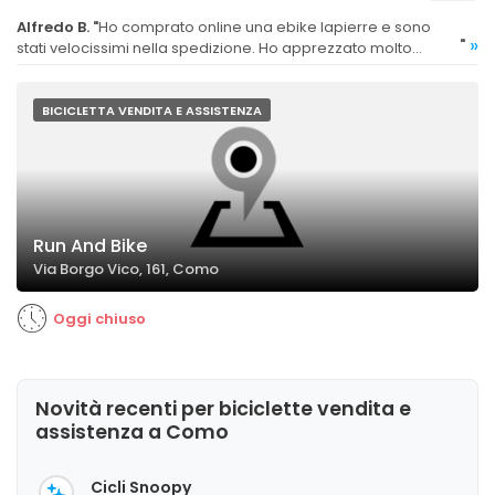
Alfredo B.
"
Ho comprato online una ebike lapierre e sono
»
"
stati velocissimi nella spedizione. Ho apprezzato molto
anche la professionalità nel assistermi telefonicamente per
alcuni dubbi e perplessità. Complimenti.
BICICLETTA VENDITA E ASSISTENZA
Run And Bike
Via Borgo Vico, 161, Como
Oggi chiuso
Novità recenti per biciclette vendita e
assistenza a Como
Cicli Snoopy