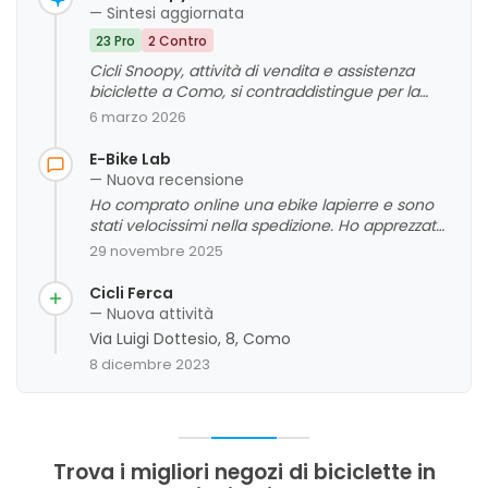
— Sintesi aggiornata
23 Pro
2 Contro
Cicli Snoopy, attività di vendita e assistenza
biciclette a Como, si contraddistingue per la
competenza, professionalità e passione del
6 marzo 2026
proprio staff. I clienti apprezzano la capacità di
offrire consigli accurati, un servizio di riparazione
E-Bike Lab
rapido ed efficiente e un'attenzione particolare
— Nuova recensione
alle esigenze individuali. La cortesia e la
Ho comprato online una ebike lapierre e sono
disponibilità dello staff contribuiscono a creare
stati velocissimi nella spedizione. Ho apprezzato
un rapporto di fiducia e soddisfazione, rendendo
molto anche la professionalità nel assistermi
29 novembre 2025
il negozio una scelta affidabile per gli
telefonicamente per alcuni dubbi e perplessità.
appassionati di ciclismo. L'opinione complessiva
Complimenti.
Cicli Ferca
dei clienti è molto positiva, evidenziando un alto
— Nuova attività
livello di competenza e attenzione al cliente, con
Via Luigi Dottesio, 8, Como
alcune segnalazioni di miglioramento nelle
tempistiche di riparazione in periodi di alta
8 dicembre 2023
affluenza.
Trova i migliori negozi di biciclette in