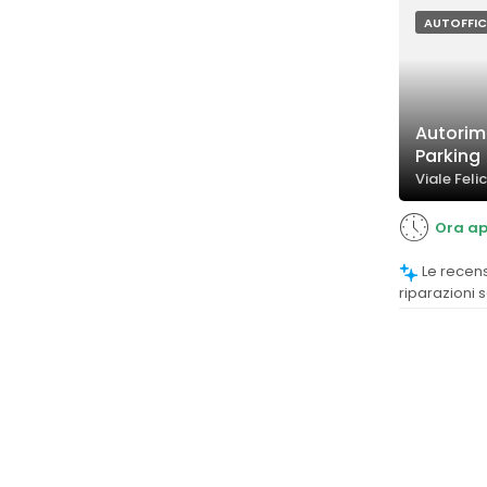
AUTOFFIC
Autorim
Parking
Viale Feli
Ora ap
Le recensioni confermano che le
riparazioni 
efficacia, c
dei clienti.