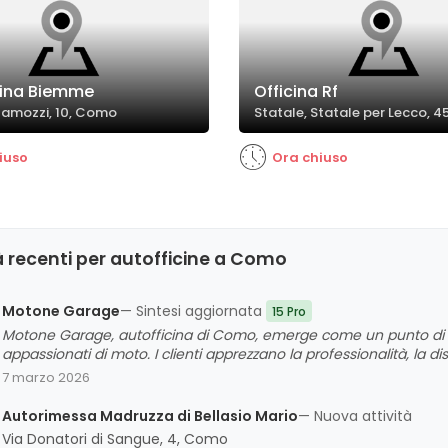
cina Biemme
Officina Rf
 Camozzi, 10, Como
Statale, Statale per Lecco, 
iuso
Ora chiuso
 recenti per autofficine a Como
Motone Garage
— Sintesi aggiornata
15 Pro
Motone Garage, autofficina di Como, emerge come un punto di ri
appassionati di moto. I clienti apprezzano la professionalità, la dis
interventi rapidi e servizi di alta qualità. La cura e l'attenzione d
7 marzo 2026
giudizio complessivo molto positivo, anche grazie alla traspare
Autorimessa Madruzza di Bellasio Mario
— Nuova attività
Via Donatori di Sangue, 4, Como