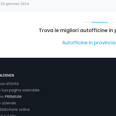
23 gennaio 2024
Trova le migliori autofficine i
Autofficine in provinci
AZIENDE
tua attività
a tua pagina aziendale
ano
PREMIUM
e aziende
bblicitarie online