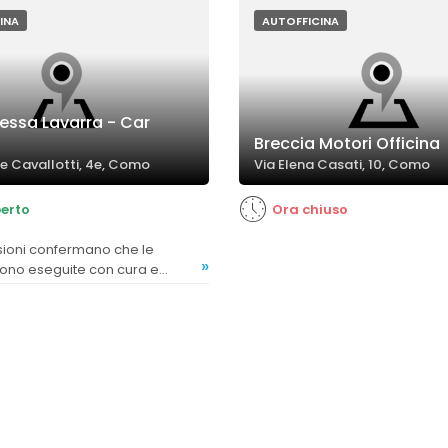
INA
AUTOFFICINA
essa Lavarra - Car
Breccia Motori Officina
ce Cavallotti, 4e, Como
Via Elena Casati, 10, Como
erto
Ora chiuso
»
sono eseguite con cura e
ontribuendo alla soddisfazione