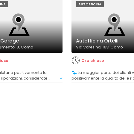
INA
AUTOFFICINA
 Garage
Autofficina Ortelli
rgimento, 3, Como
Via Varesina, 163, Como
iuso
Ora chiuso
La maggior parte dei clienti valuta
»
e riparazioni, considerate
positivamente la qualità delle ri
 e affidabili.
evidenziando competenza e eff