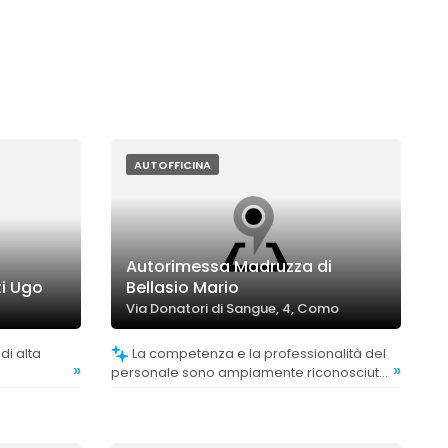
AUTOFFICINA
Autorimessa Madruzza di
ti Ugo
Bellasio Mario
Via Donatori di Sangue, 4, Como
La competenza e la professionalità del
»
»
.
personale sono ampiamente riconosciute
e apprezzate dai clienti.