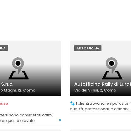
INA
AUTOFFICINA
 S.n.c.
Autofficina Rally di Lura
io Magni, 12, Como
Via dei Villini, 2, Como
iuso
I clienti trovano le riparazioni di alta
qualità, professionali e affidabili
»
o di qualità elevato.