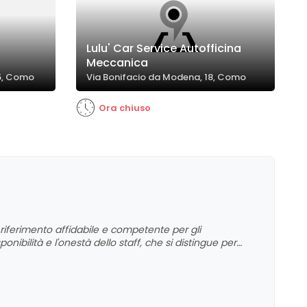
Lulu' Car Service Autofficina
Meccanica
45, Como
Via Bonifacio da Modena, 18, Como
Ora chiuso
ferimento affidabile e competente per gli
ponibilità e l'onestà dello staff, che si distingue per
edicata alle esigenze dei motociclisti contribuiscono a un
nza e alla competenza dimostrata nel tempo.