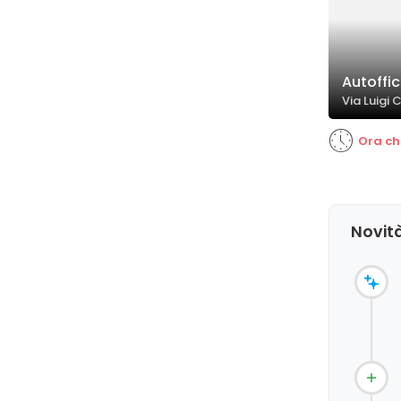
Autoffi
Via Luigi
Ora ch
Novità