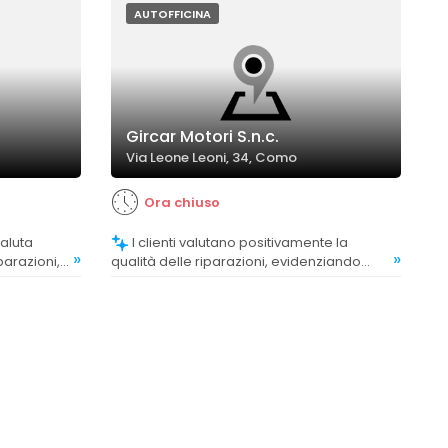
AUTOFFICINA
Gircar Motori S.n.c.
Via Leone Leoni, 34, Como
Ora chiuso
I clienti valutano positivamente la
»
»
parazioni,
qualità delle riparazioni, evidenziando
icacia.
precisione, competenza e risultati
impeccabili.