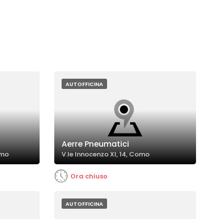
AUTOFFICINA
Aerre Pneumatici
omo
V.le Innocenzo XI, 14, Como
Ora chiuso
AUTOFFICINA