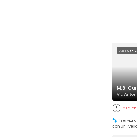
AUTOFFIC
M.B. Car
Via Anton
Ora ch
I servizi offerti sono considerati ottimi,
con un livell