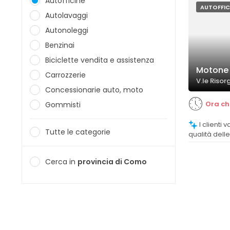
Autofficine
AUTOFFIC
Autolavaggi
Autonoleggi
Benzinai
Biciclette vendita e assistenza
Motone
Carrozzerie
V.le Riso
Concessionarie auto, moto
Ora ch
Gommisti
I clienti valutano positivamente la
Tutte le categorie
qualità dell
professionali
Cerca in
provincia di Como