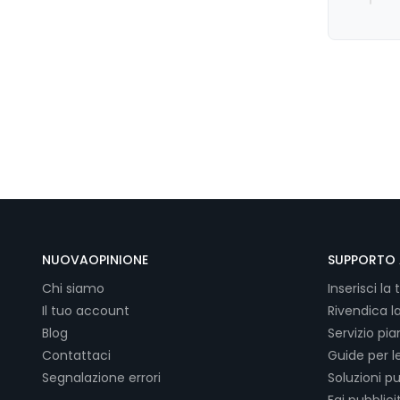
NUOVAOPINIONE
SUPPORTO 
Chi siamo
Inserisci la 
Il tuo account
Rivendica l
Blog
Servizio pi
Contattaci
Guide per l
Segnalazione errori
Soluzioni pu