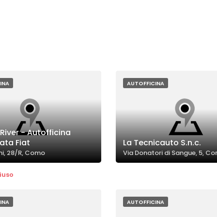
INA
AUTOFFICINA
iver - Autofficina
ata Fiat
La Tecnicauto S.n.c.
ani, 28/R, Como
Via Donatori di Sangue, 5, C
iuso
INA
AUTOFFICINA