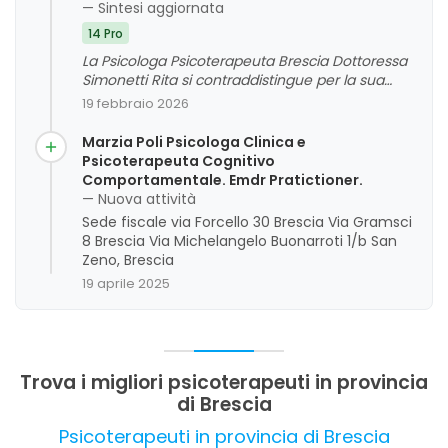
— Sintesi aggiornata
14 Pro
La Psicologa Psicoterapeuta Brescia Dottoressa
Simonetti Rita si contraddistingue per la sua
competenza, empatia e capacità di creare un
19 febbraio 2026
ambiente accogliente. I clienti apprezzano il suo
approccio professionale e la capacità di guidarli
Marzia Poli Psicologa Clinica e
verso una maggiore consapevolezza e crescita
Psicoterapeuta Cognitivo
personale. La maggior parte delle recensioni
Comportamentale. Emdr Pratictioner.
evidenzia un giudizio complessivo molto
— Nuova attività
positivo, sottolineando l'efficacia delle sedute e
Sede fiscale via Forcello 30 Brescia Via Gramsci
l'attenzione alle esigenze individuali.
8 Brescia Via Michelangelo Buonarroti 1/b San
Zeno, Brescia
19 aprile 2025
Trova i migliori psicoterapeuti in provincia
di Brescia
Psicoterapeuti in provincia di Brescia