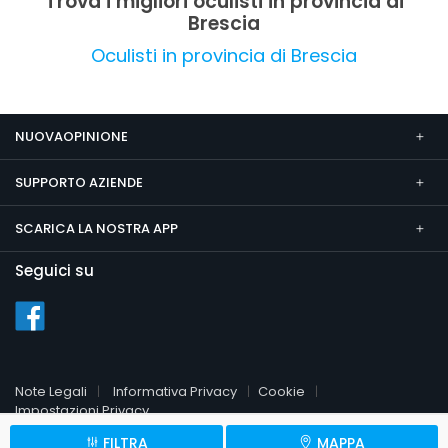
Trova i migliori oculisti in provincia di
l'efficacia e la rapidità del recupero visivo,
Brescia
confermando l'elevata qualità delle tecnologie
utilizzate e la professionalità del team medico.
Oculisti in provincia di Brescia
NUOVAOPINIONE
SUPPORTO AZIENDE
SCARICA LA NOSTRA APP
Seguici su
Note Legali
Informativa Privacy
Cookie
Impostazioni Privacy
FILTRA
MAPPA
© 2026 NuovaOpinione.it
P.Iva 09451510961