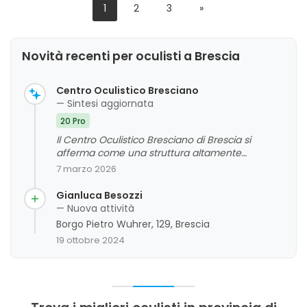
1
2
3
»
Novità recenti per oculisti a Brescia
Centro Oculistico Bresciano
— Sintesi aggiornata
20 Pro
Il Centro Oculistico Bresciano di Brescia si
afferma come una struttura altamente
professionale e competente, specializzata in
7 marzo 2026
interventi di chirurgia refrattiva come Femto-
LASIK e Smile. La clientela esprime un giudizio
Gianluca Besozzi
complessivo molto positivo riguardo alla qualità
— Nuova attività
delle prestazioni, alla preparazione dello staff e
Borgo Pietro Wuhrer, 129, Brescia
ai risultati ottenuti, spesso definiti come
19 ottobre 2024
cambiamenti di vita. Si evidenzia inoltre un
ambiente curato, pulito e accogliente, con
personale gentile e disponibile, che garantisce
un'esperienza rassicurante e soddisfacente. La
maggior parte delle recensioni sottolinea