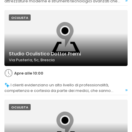
»
attrezzature moderne e strumenti tecnologici avanzati che
garantiscono interventi di alta qualità.
OCULISTA
Studio Oculistico Dottor Premi
Via Pusterla, 5c, Brescia
Apre alle 10:00
I clienti evidenziano un alto livello di professionalità,
»
competenza e cortesia da parte dei medici, che sanno
mettere a proprio agio la clientela e fornire spiegazioni
dettagliate.
OCULISTA