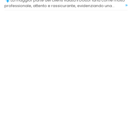
La maggior parte dei clienti valuta il Dottor Iaria come molto
»
professionale, attento e rassicurante, evidenziando una
grande preparazione e cura nel trattamento.