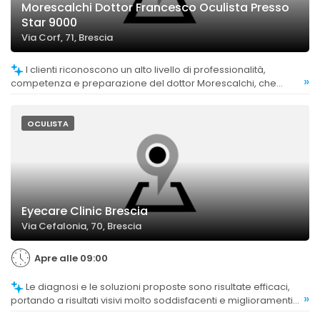
Morescalchi Dottor Francesco Oculista Presso
Star 9000
Via Corf, 71, Brescia
I clienti riconoscono un alto livello di professionalità,
»
competenza e preparazione del dottor Morescalchi, che
trasmette fiducia e serenità.
OCULISTA
Eyecare Clinic Brescia
Via Cefalonia, 70, Brescia
Apre alle 09:00
Le diagnosi e le soluzioni proposte sono risultate efficaci,
»
portando a risultati visivi molto soddisfacenti e miglioramenti
significativi per i clienti.