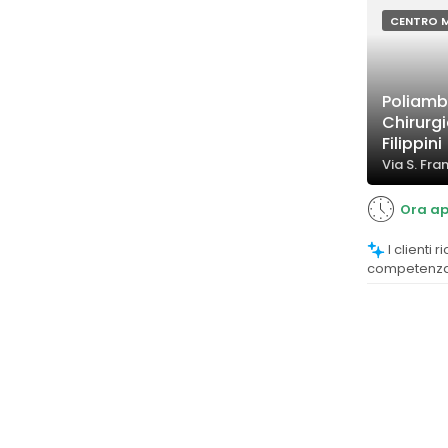
delle ecogra
CENTRO 
Poliamb
Chirurgi
Filippini
Via S. Fra
Ora ap
I clienti riconoscono una elevata
competenza e
che ha saput
percorso di