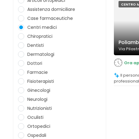
Articoli ortopedici
CENTRO 
Assistenza domiciliare
Case farmaceutiche
Centri medici
Chiropratici
Poliamb
Dentisti
Via Pilastr
Dermatologi
Ora ap
Dottori
Farmacie
Il personale viene descritto come molto
Fisioterapisti
professional
contribuendo
Ginecologi
Neurologi
Nutrizionisti
Oculisti
Ortopedici
Ospedali