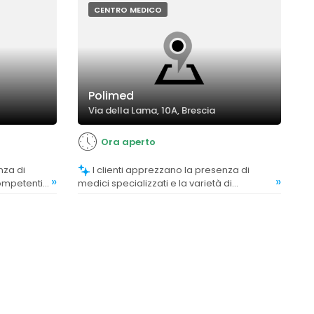
CENTRO MEDICO
Polimed
Via della Lama, 10A, Brescia
Ora aperto
I clienti apprezzano la presenza di
»
»
competenti,
medici specializzati e la varietà di
se e
trattamenti offerti, con consigli mirati e
risultati efficaci.