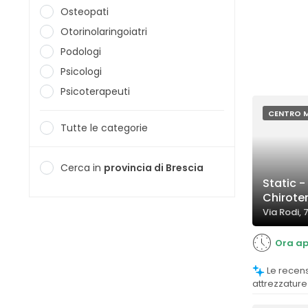
Osteopati
Otorinolaringoiatri
Podologi
Psicologi
Psicoterapeuti
CENTRO 
Tutte le categorie
Cerca in
provincia di Brescia
Static -
Chirote
Via Rodi, 
Ora ap
Le recensioni evidenziano l’utilizzo di
attrezzatur
commenti pos