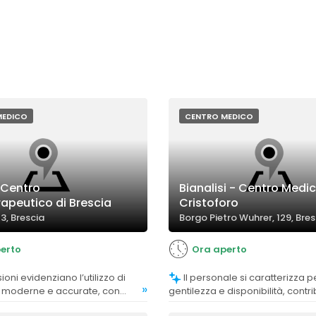
MEDICO
CENTRO MEDICO
 Centro
Bianalisi - Centro Medi
rapeutico di Brescia
Cristoforo
73, Brescia
Borgo Pietro Wuhrer, 129, Bres
erto
Ora aperto
Il personale si caratterizza per cortesia,
»
e moderne e accurate, con
gentilezza e disponibilità, cont
itivi riguardo alla qualità
un'esperienza positiva.