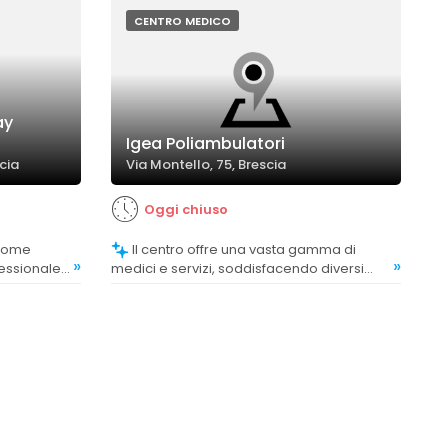
CENTRO MEDICO
ay
Igea Poliambulatori
cia
Via Montello, 75, Brescia
Oggi chiuso
Il centro offre una vasta gamma di
»
»
fessionale,
medici e servizi, soddisfacendo diversi
ente
bisogni della clientela.