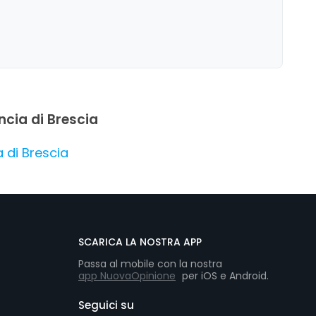
unto di riferimento affidabile nella zona.
ncia di Brescia
a di Brescia
SCARICA LA NOSTRA APP
Passa al mobile con la nostra
app NuovaOpinione
per iOS e Android.
Seguici su