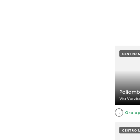
CENTRO 
Poliamb
Via Verzia
Ora ap
CENTRO 