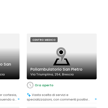
CENTRO MEDICO
co San
Poliambulatorio San Pietro
cia
Via Triumplina, 254, Brescia
Ora aperto
Vasta scelta di servizi e
»
»
ribuendo a
specializzazioni, con commenti positivi
sulla varietà e disponibilità.