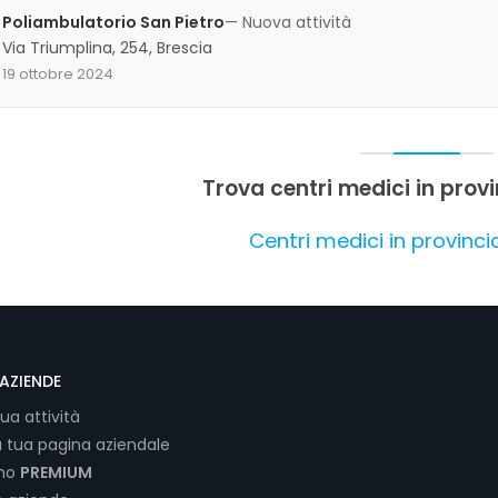
l'attenzione alle esigenze dei pazienti fanno di questo centro un p
Poliambulatorio San Pietro
— Nuova attività
Via Triumplina, 254, Brescia
19 ottobre 2024
Trova centri medici in provi
Centri medici in provinci
AZIENDE
tua attività
a tua pagina aziendale
ano
PREMIUM