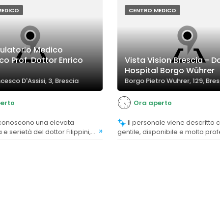
fie e degli esami effettuati.
MEDICO
CENTRO MEDICO
ulatorio Medico
co Prof. Dottor Enrico
Vista Vision Brescia - D
Hospital Borgo Wührer
ncesco D'Assisi, 3, Brescia
Borgo Pietro Wuhrer, 129, Bres
erto
Ora aperto
Il personale viene descritto come
»
 serietà del dottor Filippini,
gentile, disponibile e molto pro
o guidarli con efficacia nel
contribuendo a creare un ambi
 cura e dimagrimento.
rassicurante e di fiducia.