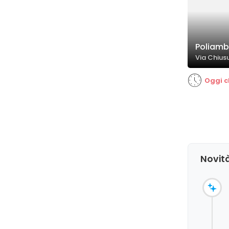
Poliamb
Via Chiusu
Oggi c
Novità