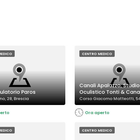
MEDICO
CENTRO MEDICO
Canali Apalazzo, Studio
ulatorio Paros
Oculistico Tonti & Canal
no, 28, Brescia
Corso Giacomo Matteotti, 54
erto
Ora aperto
MEDICO
CENTRO MEDICO