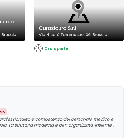
istico
Curasicura S.r.l.
, Brescia
Via Nicolò Tommaseo, 36, Brescia
Ora aperto
tro
ta professionalità e competenza del personale medico e
rtesia. La struttura moderna e ben organizzata, insieme a
mente positiva, anche se alcuni clienti suggeriscono
rcheggi. La vasta gamma di specialistiche e