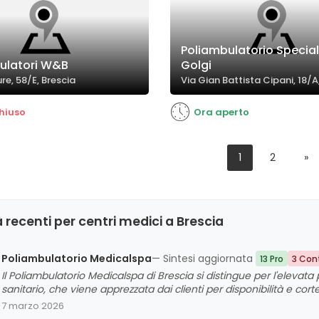
Poliambulatorio Special
ulatori W&B
Golgi
re, 58/E, Brescia
Via Gian Battista Cipani, 18/A
hiuso
Ora aperto
1
2
»
 recenti per centri medici a Brescia
Poliambulatorio Medicalspa
— Sintesi aggiornata
13 Pro
3 Con
Il Poliambulatorio Medicalspa di Brescia si distingue per l'eleva
sanitario, che viene apprezzata dai clienti per disponibilità e co
servizi di alta qualità, contribuisce a un'esperienza complessiva
7 marzo 2026
miglioramenti nell'empatia del personale e nella gestione dei pa