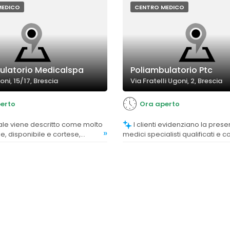
MEDICO
CENTRO MEDICO
ulatorio Medicalspa
Poliambulatorio Ptc
oni, 15/17, Brescia
Via Fratelli Ugoni, 2, Brescia
erto
Ora aperto
I clienti evidenziano la presenza di
»
e, disponibile e cortese,
medici specialisti qualificati e 
 a un'esperienza positiva.
capaci di offrire visite scrupolo
personalizzate.