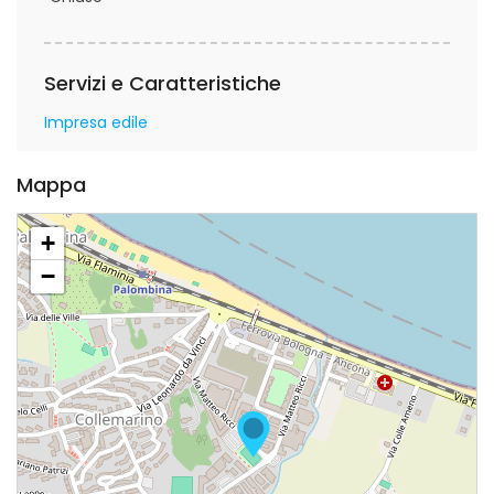
Servizi e Caratteristiche
Impresa edile
Mappa
+
−