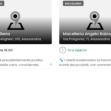
IA
MACELLERIA
leria
Macelleria Angelo Balza
Alighieri, 105, Alessandria
Via Poligonia, 71, Alessandria
le 16:00
Ora aperto
I clienti evidenziano la freschezza e la
»
 delle carni, considerate
bontà dei prodotti, con commen
livello elevato.
entusiasti sulla gastronomia e i t
carne.