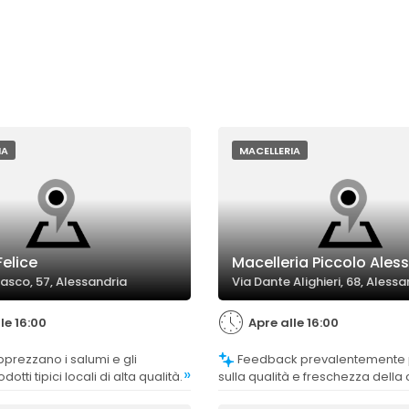
IA
MACELLERIA
Felice
Macelleria Piccolo Ales
uasco, 57, Alessandria
Via Dante Alighieri, 68, Alessa
le 16:00
Apre alle 16:00
Feedback prevalentemente positivi
»
dotti tipici locali di alta qualità.
sulla qualità e freschezza della
alcuni commenti che evidenzian