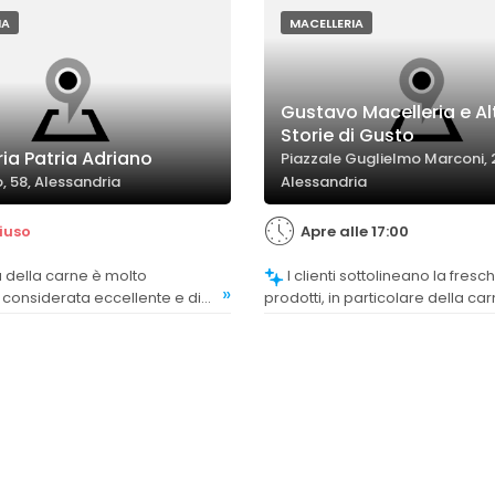
eccellenti e ben selezionati.
IA
MACELLERIA
Gustavo Macelleria e Al
Storie di Gusto
ia Patria Adriano
Piazzale Guglielmo Marconi, 
, 58, Alessandria
Alessandria
iuso
Apre alle 17:00
I clienti sottolineano la freschezza dei
»
considerata eccellente e di
prodotti, in particolare della ca
iore.
salumi, considerati di prima sce
gustosi.