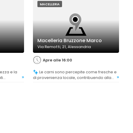
MACELLERIA
Macelleria Bruzzone Marco
Via Remotti, 21, Alessandria
Apre alle 16:00
Le carni sono percepite come fresche e
»
»
ti
di provenienza locale, contribuendo alla
agli di
soddisfazione generale.