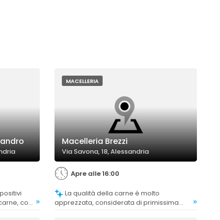
MACELLERIA
sandro
Macelleria Brezzi
ndria
Via Savona, 18, Alessandria
Apre alle 16:00
La qualità della carne è molto
»
»
 carne, con
apprezzata, considerata di primissima
o prodotti
qualità e di alta eccellenza.