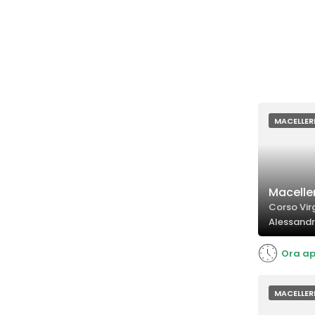
MACELLER
Maceller
Corso Virg
Alessandr
Ora ap
MACELLER