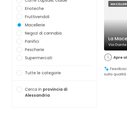
Caffè capsule, cialde
MACELLER
Enoteche
Fruttivendoli
Macellerie
Negozi di cannabis
La Macel
Panifici
Via Dante 
Pescherie
Apre al
Supermercati
Feedback prevalentemente positivi
Tutte le categorie
sulla qualità
squisite e di 
Cerca in
provincia di
Alessandria