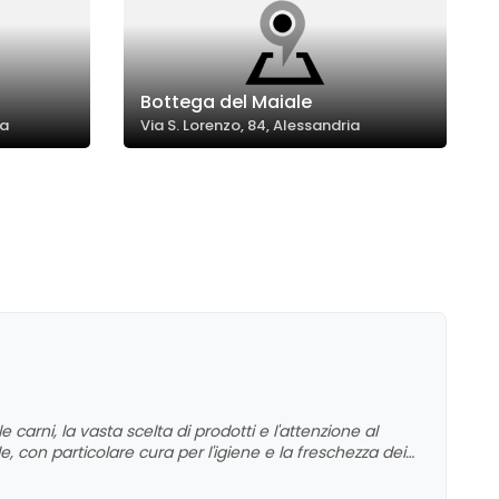
Bottega del Maiale
ia
Via S. Lorenzo, 84, Alessandria
e carni, la vasta scelta di prodotti e l'attenzione al
le, con particolare cura per l'igiene e la freschezza dei
e l'atmosfera accogliente del negozio, che
ficative, rendendo questa attività una delle migliori nel