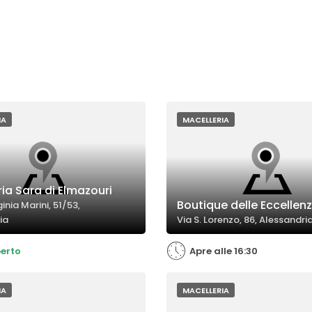
IA
MACELLERIA
ia Sara di Elmazouri
Boutique delle Eccellen
inia Marini, 51/53,
ia
Via S. Lorenzo, 86, Alessandri
erto
Apre alle 16:30
IA
MACELLERIA