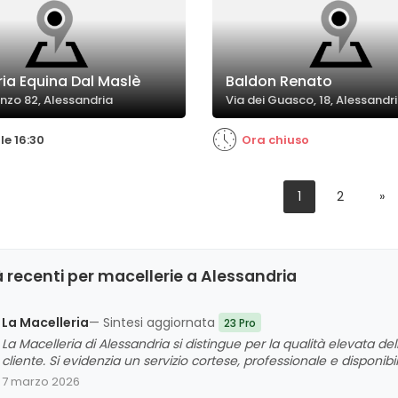
ria Equina Dal Maslè
Baldon Renato
enzo 82, Alessandria
Via dei Guasco, 18, Alessandr
le 16:30
Ora chiuso
1
2
»
 recenti per macellerie a Alessandria
La Macelleria
— Sintesi aggiornata
23 Pro
La Macelleria di Alessandria si distingue per la qualità elevata dell
cliente. Si evidenzia un servizio cortese, professionale e disponibi
prodotti. La clientela apprezza anche il rapporto qualità-prezzo 
7 marzo 2026
contribuiscono a fidelizzare i clienti. Non emergono criticità signi