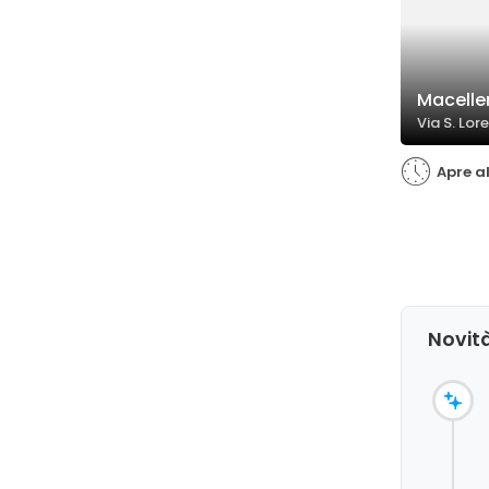
Macelle
Via S. Lor
Apre al
Novità