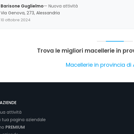
settore locale.
Barisone Guglielmo
— Nuova attività
Via Genova, 273, Alessandria
10 ottobre 2024
Trova le migliori macellerie in pr
Macellerie in provincia di
AZIENDE
tua attività
a tua pagina aziendale
ano
PREMIUM