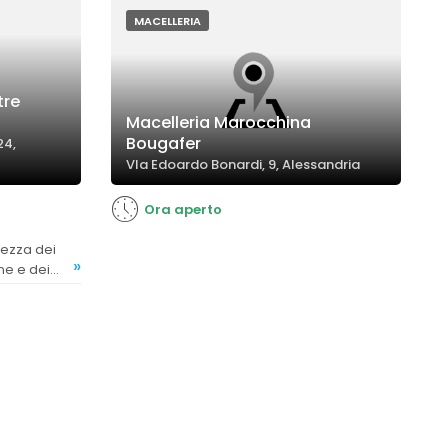
MACELLERIA
tre
Macelleria Marocchina
Bougafer
24,
VIa Edoardo Bonardi, 9, Alessandria
Ora aperto
»
rne e dei
lta e molto