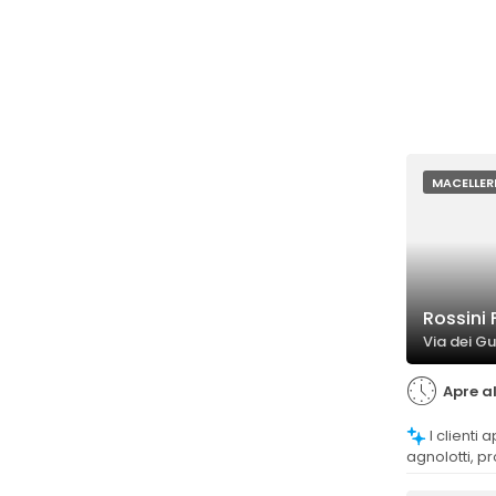
MACELLER
Rossini 
Via dei G
Apre al
I clienti apprezzano i salumi e gli
agnolotti, pro