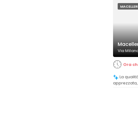
MACELLER
Maceller
Via Milano
Ora ch
La qualità della carne è molto
apprezzata, 
livello super