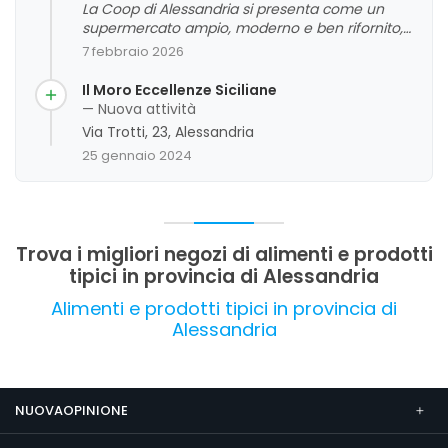
La Coop di Alessandria si presenta come un
supermercato ampio, moderno e ben rifornito,
con un'attenzione particolare alla pulizia,
7 febbraio 2026
all'ordine e alla qualità dei prodotti, in particolare
nel reparto frutta, verdura e pesce. La clientela
Il Moro Eccellenze Siciliane
apprezza la varietà di offerte, la presenza di
— Nuova attività
servizi come bar e ristorazione interna, e la
Via Trotti, 23, Alessandria
possibilità di utilizzare tecnologie innovative per
25 gennaio 2024
rendere più agevoli gli acquisti. Tuttavia,
emergono alcune criticità legate ai prezzi,
considerati spesso elevati rispetto alla media, e
a un approccio non sempre cortese da parte di
alcuni dipendenti. Nel complesso, si tratta di un
Trova i migliori negozi di alimenti e prodotti
punto vendita che si presenta rinnovato e
tipici in provincia di Alessandria
funzionale, con margini di miglioramento nel
servizio al cliente.
Alimenti e prodotti tipici in provincia di
Alessandria
NUOVAOPINIONE