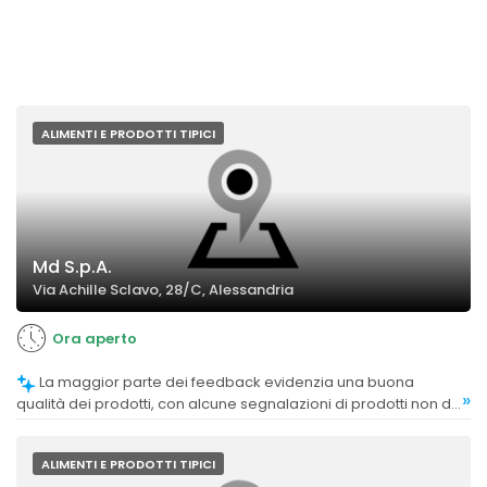
ALIMENTI E PRODOTTI TIPICI
Md S.p.A.
Via Achille Sclavo, 28/C, Alessandria
Ora aperto
La maggior parte dei feedback evidenzia una buona
»
qualità dei prodotti, con alcune segnalazioni di prodotti non di
marche conosciute di qualità discreta, mentre altri commenti
sottolineano criticità su prodotti specifici come arancini vecchi
o malfatti.
ALIMENTI E PRODOTTI TIPICI