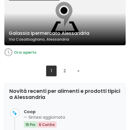
Galassia Ipermercato Alessandria
Via Casalbagliano, Alessandria
Ora aperto
1
2
»
Novità recenti per alimenti e prodotti tipici
a Alessandria
Coop
— Sintesi aggiornata
15 Pro
6 Contro