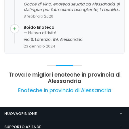
Gocce di Vino, enoteca situata ad Alessandria, si
distingue per l'atmosfera accogliente, la qualità
dei vini e la cortesia del personale. I clienti
8 febbraio 2026
apprezzano particolarmente l'ambiente intimo,
l'ampia selezione di vini di qualità e la
Boido Enoteca
disponibilità dei proprietari, che contribuiscono a
— Nuova attività
creare un'esperienza piacevole e rilassante. Tra
Via S. Lorenzo, 99, Alessandria
gli aspetti da migliorare, alcuni commenti
23 gennaio 2024
evidenziano la dimensione ridotta del locale e la
limitata offerta di cibo. In generale, si tratta di un
punto di riferimento per gli amanti del buon vino
e degli aperitivi di qualità, che si distingue per
l'attenzione al cliente e l'ambiente curato.
Trova le migliori enoteche in provincia di
Alessandria
Enoteche in provincia di Alessandria
NUOVAOPINIONE
SUPPORTO AZIENDE