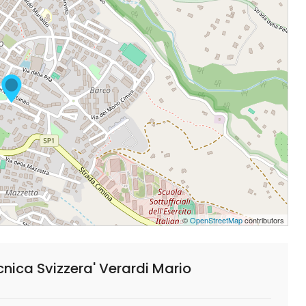
©
OpenStreetMap
contributors
nica Svizzera' Verardi Mario