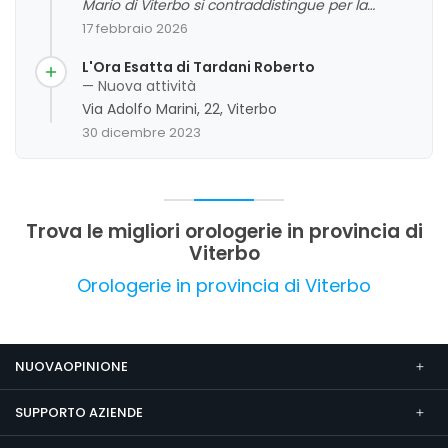
Mario di Viterbo si contraddistingue per la
competenza, professionalità e cortesia del
17 febbraio 2026
personale, con un forte focus sulla qualità e
precisione svizzera. La clientela apprezza la
L'Ora Esatta di Tardani Roberto
serietà e l'affidabilità del servizio, che si riflette
— Nuova attività
anche nella buona posizione del negozio.
Via Adolfo Marini, 22, Viterbo
Sebbene non siano stati evidenziati aspetti critici
30 dicembre 2023
significativi, si evidenzia un'attenzione
particolare alla qualità del servizio di riparazione
e vendita di orologi, che rende l'esperienza
complessiva molto positiva.
Trova le migliori orologerie in provincia di
Viterbo
Orologerie in provincia di Viterbo
NUOVAOPINIONE
SUPPORTO AZIENDE