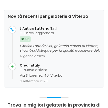
Novità recenti per gelaterie a Viterbo
L'Antica Latteria S.r.l.
— Sintesi aggiornata
16 Pro
L'Antica Latteria S.r.l., gelateria storica di Viterbo,
si contraddistingue per la qualità eccellente del
gelato artigianale, apprezzato per la cremosità, il
17 gennaio 2026
sapore intenso e l'uso di ingredienti freschissimi.
La varietà di gusti, che spazia dai classici alle
Creamitaly
creazioni stagionali, riceve generalmente giudizi
— Nuova attività
molto positivi, così come il servizio cordiale e
Via S. Lorenzo, 40, Viterbo
disponibile del personale. Tra le aree di
3 settembre 2023
miglioramento si riscontrano alcune opinioni più
neutre riguardo alla varietà di gusti e alle
porzioni, anche se sono meno frequenti rispetto
ai commenti entusiasti. Nel complesso, questa
gelateria rappresenta una tappa obbligata per
Trova le migliori gelaterie in provincia di
chi visita Viterbo, offrendo un'esperienza