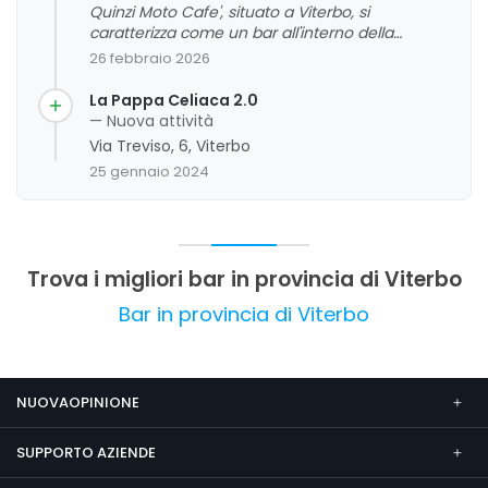
Quinzi Moto Cafe', situato a Viterbo, si
caratterizza come un bar all'interno della
concessionaria Ducati, offrendo un ambiente
26 febbraio 2026
confortevole e accogliente ideale per colazioni,
pranzi veloci e aperitivi. I clienti apprezzano la
La Pappa Celiaca 2.0
qualità del caffè, la cortesia del personale e la
— Nuova attività
vasta scelta di prodotti, oltre alla posizione
Via Treviso, 6, Viterbo
strategica con parcheggio ampio. Le recensioni
25 gennaio 2024
evidenziano un servizio cortese e rapido, con
alcuni commenti riguardanti aspetti da
migliorare come la gestione dei prezzi e la
chiarezza delle offerte. Nel complesso, si tratta
di un locale che si distingue per la qualità del
Trova i migliori bar in provincia di Viterbo
cibo e l'atmosfera amichevole, risultando molto
apprezzato dalla clientela.
Bar in provincia di Viterbo
NUOVAOPINIONE
SUPPORTO AZIENDE