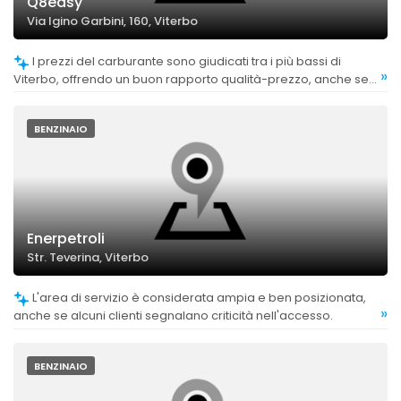
Q8easy
Via Igino Garbini, 160, Viterbo
I prezzi del carburante sono giudicati tra i più bassi di
»
Viterbo, offrendo un buon rapporto qualità-prezzo, anche se
alcuni commenti indicano che non sempre sono vantaggiosi
rispetto ad altri distributori.
BENZINAIO
Enerpetroli
Str. Teverina, Viterbo
L'area di servizio è considerata ampia e ben posizionata,
»
anche se alcuni clienti segnalano criticità nell'accesso.
BENZINAIO