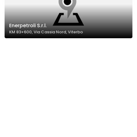
Enerpetroli S.r.l.
KM 83+600, Via Cassia Nord, Viterbo