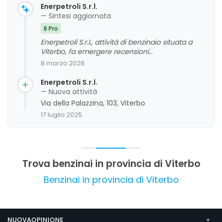
Enerpetroli S.r.l.
— Sintesi aggiornata
8 Pro
Enerpetroli S.r.l., attività di benzinaio situata a
Viterbo, fa emergere recensioni
prevalentemente positive riguardo ai prezzi e al
8 marzo 2026
servizio clienti. La clientela apprezza i prezzi
competitivi e la cortesia del personale,
Enerpetroli S.r.l.
sottolineando anche la comodità dell'area self-
— Nuova attività
service. Non sono stati rilevati aspetti critici
Via della Palazzina, 103, Viterbo
significativi, evidenziando un giudizio
17 luglio 2025
complessivo favorevole.
Trova benzinai in provincia di Viterbo
Benzinai in provincia di Viterbo
NUOVAOPINIONE