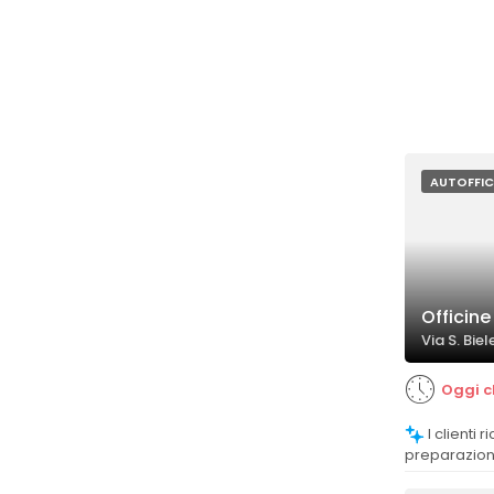
AUTOFFIC
Officine
Via S. Biel
Oggi c
I clienti riconoscono la competenza e la
preparazion
risolve effi