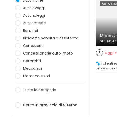
Autofficine
AUTOFFIC
Autolavaggi
Autonoleggi
Autorimesse
Benzinai
Mecozzi
Biciclette vendita e assistenza
Str. Tever
Carrozzerie
Oggi c
Concessionarie auto, moto
Gommisti
I clienti esprimono soddisfazione per la
Meccanici
professionali
problemi mec
Motoaccessori
interventi ve
Tutte le categorie
Cerca in
provincia di Viterbo