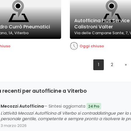
Autofficina Plus Service 
dro Currò Pneumatici
Calistroni Valter
ano, 1A, Viterbo
Via delle Campane Sante, 7, 
hiuso
Oggi chiuso
1
2
»
 recenti per autofficine a Viterbo
Mecozzi Autofficina
— Sintesi aggiornata
24 Pro
L'attività Mecozzi Autofficina di Viterbo si contraddistingue per la
personale gentile, competente e sempre pronto a risolvere le prob
l'efficienza e l'attenzione alle norme di sicurezza, offrendo serviz
3 marzo 2026
prezzo positivo. La clientela riconosce inoltre l'ambiente ben ten