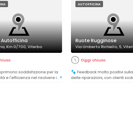
INA
AUTOFFICINA
 Autofficina
Ruote Rugginose
ina, Km 0/700, Viterbo
Via Umberto Richiello, 5, Vite
hiuso
Oggi chiuso
Feedback molto positivi sulla qualità
»
tà e l'efficienza nel risolvere i
delle riparazioni, con clienti sodd
canici ed elettrici, con
lavori eseguiti in modo impecca
loci e di qualità.
dettagliato.