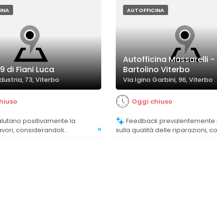
INA
AUTOFFICINA
Autofficina Massarelli -
 di Fiani Luca
Bartolino Viterbo
ndustria, 73, Viterbo
Via Igino Garbini, 96, Viterbo
hiuso
Oggi chiuso
Feedback prevalentemente positivi
»
lavori, considerandoli
sulla qualità delle riparazioni, c
 di alto livello.
commenti su efficienza e affidabi