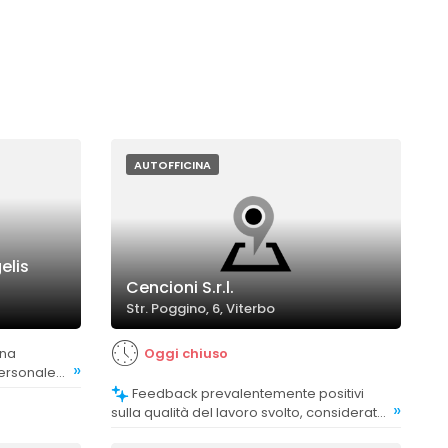
AUTOFFICINA
elis
Cencioni S.r.l.
Str. Poggino, 6, Viterbo
Oggi chiuso
»
ersonale
Feedback prevalentemente positivi
»
sulla qualità del lavoro svolto, considerata
eccellente e professionale.