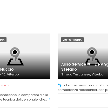
INA
AUTOFFICINA
Asso Service # - De Ang
 Nuccio
Stefano
e, 10, Viterbo
Strada Tuscanese, Viterbo
hiuso
I clienti riconoscono una buona
competenza meccanica, con p
esperto e affidabile.
»
e tecnica del personale, che
cacemente i problemi dell'auto.