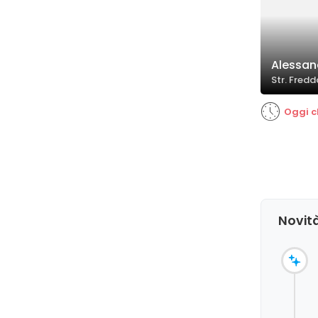
Alessan
Str. Fredd
Oggi c
Novità