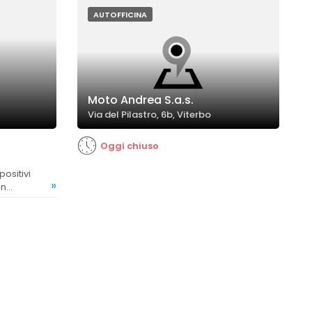
AUTOFFICINA
Moto Andrea S.a.s.
Via del Pilastro, 6b, Viterbo
Oggi chiuso
»
on
lità.