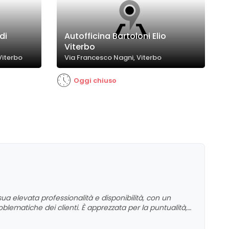
di
Autofficina Bartoloni Elio
Viterbo
Viterbo
Via Francesco Nagni, Viterbo
Oggi chiuso
 sua elevata professionalità e disponibilità, con un
lematiche dei clienti. È apprezzata per la puntualità,
i di revisione e riparazione con un rapporto qualità-
uto e l'attrezzatura moderna, contribuendo a un giudizio