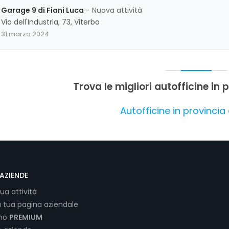
complessivo molto positivo.
Garage 9 di Fiani Luca
— Nuova attività
Via dell'Industria, 73, Viterbo
31 marzo 2024
Trova le migliori autofficine in 
Autofficine in provincia 
AZIENDE
tua attività
a tua pagina aziendale
ano
PREMIUM