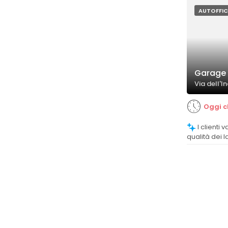
AUTOFFIC
Garage 9
Via dell'I
Oggi c
I clienti valutano positivamente la
qualità dei 
impeccabili e