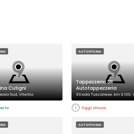
INA
AUTOFFICINA
Tappezzeria 3R
ina Cutigni
Autotappezzeria
ssia Sud, Viterbo
Strada Tuscanese, km 3.100, 
erto
Oggi chiuso
INA
AUTOFFICINA