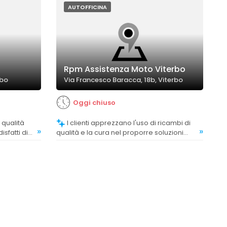
AUTOFFICINA
Rpm Assistenza Moto Viterbo
rbo
Via Francesco Baracca, 18b, Viterbo
Oggi chiuso
I clienti apprezzano l'uso di ricambi di
»
»
isfatti di
qualità e la cura nel proporre soluzioni
bile e
affidabili.