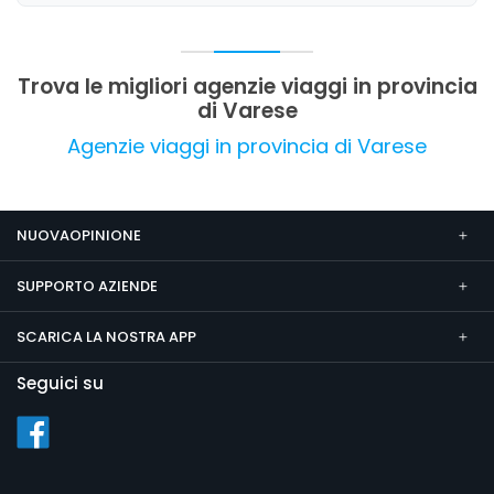
post-vendita. Non emergono criticità
significative, e l'attività si distingue come un
punto di riferimento affidabile per le vacanze e
le crociere.
Trova le migliori agenzie viaggi in provincia
di Varese
Agenzie viaggi in provincia di Varese
NUOVAOPINIONE
SUPPORTO AZIENDE
SCARICA LA NOSTRA APP
Seguici su