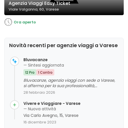
Agenzia Viaggi Easy Ticket
Viale Valganna, 60, Varese
Ora aperto
Novità recenti per agenzie viaggi a Varese
Bluvacanze
— Sintesi aggiornata
12 Pro
1 Contro
Bluvacanze, agenzia viaggi con sede a Varese,
si afferma per la sua professionalità,
competenza e disponibilità, ricevendo giudizi
28 febbraio 2026
complessivamente positivi da parte della
clientela. I clienti evidenziano un servizio cortese,
Vivere e Viaggiare - Varese
organizzazione efficace e un rapporto qualità-
— Nuova attività
prezzo soddisfacente. Si rileva inoltre un forte
Via Carlo Avegno, 15, Varese
apprezzamento per la capacità dello staff di
16 dicembre 2023
soddisfare le esigenze e offrire assistenza anche