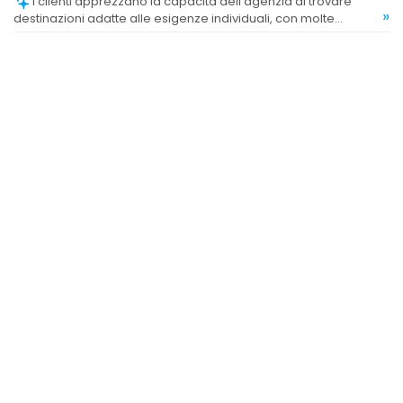
I clienti apprezzano la capacità dell'agenzia di trovare
»
destinazioni adatte alle esigenze individuali, con molte
recensioni che evidenziano la scelta di località di alto livello e
personalizzate.