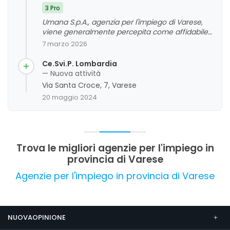
3 Pro
Umana S.p.A., agenzia per l'impiego di Varese,
viene generalmente percepita come affidabile
e professionale dai clienti. Le opinioni
7 marzo 2026
evidenziano una buona capacità di
comunicazione, con un personale gentile,
Ce.Svi.P. Lombardia
disponibile e cortese, che si impegna a offrire
— Nuova attività
supporto e chiarezza nelle procedure. La
Via Santa Croce, 7, Varese
clientela apprezza anche la lunga esperienza
20 maggio 2024
positiva e la competenza nel settore, in
particolare nel settore dell'assistenza familiare.
Nel complesso, il giudizio complessivo è molto
positivo, con alcuni spunti di miglioramento
legati alla trasparenza e alla comunicazione.
Trova le migliori agenzie per l'impiego in
provincia di Varese
Agenzie per l'impiego in provincia di Varese
NUOVAOPINIONE