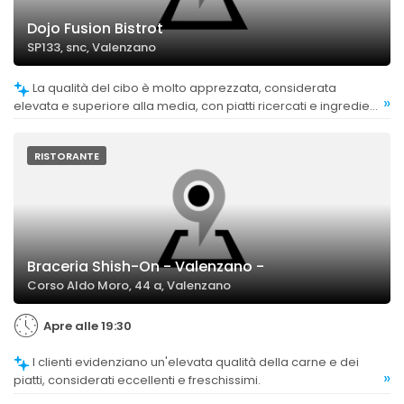
Dojo Fusion Bistrot
SP133, snc, Valenzano
La qualità del cibo è molto apprezzata, considerata
»
elevata e superiore alla media, con piatti ricercati e ingredienti
di prima scelta. Alcuni clienti sottolineano l'alta qualità e la
freschezza degli ingredienti, oltre alla cura nella preparazione.
RISTORANTE
Braceria Shish-On - Valenzano -
Corso Aldo Moro, 44 a, Valenzano
Apre alle 19:30
I clienti evidenziano un'elevata qualità della carne e dei
»
piatti, considerati eccellenti e freschissimi.