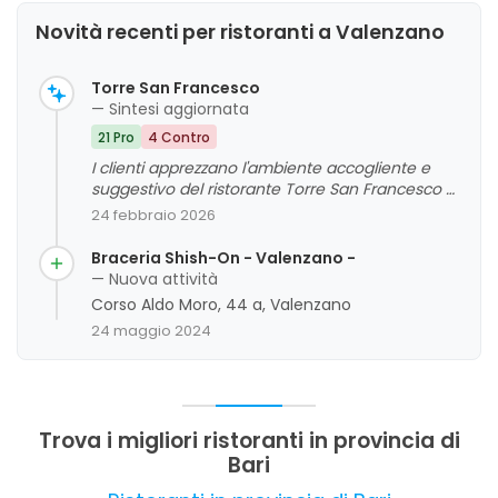
Novità recenti per ristoranti a Valenzano
Torre San Francesco
— Sintesi aggiornata
21 Pro
4 Contro
I clienti apprezzano l'ambiente accogliente e
suggestivo del ristorante Torre San Francesco a
Valenzano, con particolare attenzione alla
24 febbraio 2026
qualità del cibo, alla professionalità dello staff e
all'atmosfera elegante e divertente. La pulizia e il
Braceria Shish-On - Valenzano -
servizio sono generalmente valutati
— Nuova attività
positivamente, così come la musica e
Corso Aldo Moro, 44 a, Valenzano
l'animazione durante eventi e feste. Le principali
24 maggio 2024
aree di miglioramento riguardano l'esterno, che
alcuni clienti trovano trascurato, e alcune
criticità legate alla manutenzione delle strutture.
Nel complesso, l'attività si distingue per la sua
capacità di offrire momenti piacevoli e di qualità
Trova i migliori ristoranti in provincia di
ai propri clienti.
Bari