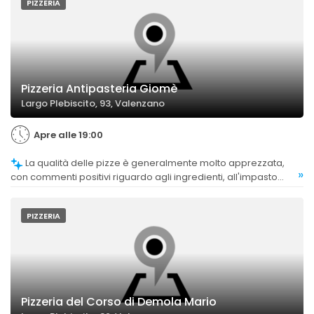
PIZZERIA
Pizzeria Antipasteria Giomè
Largo Plebiscito, 93, Valenzano
Apre alle 19:00
La qualità delle pizze è generalmente molto apprezzata,
»
con commenti positivi riguardo agli ingredienti, all'impasto
leggero e alla cottura nel forno a legna. Alcuni clienti
segnalano che la pizza può risultare meno saporita o sciapa,
ma nel complesso il giudizio è positivo.
PIZZERIA
Pizzeria del Corso di Demola Mario