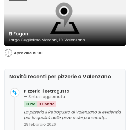
El Fogon
Largo Guglielmo Marconi, 19, Valenzano
Apre alle 19:00
Novità recenti per pizzerie a Valenzano
Pizzeria Il Retrogusto
— Sintesi aggiornata
19 Pro
3 Contro
La pizzeria Il Retrogusto di Valenzano si evidenzia
per la qualità delle pizze e dei panzerotti,
apprezzati sia da asporto che in loco, con un
28 febbraio 2026
ambiente rustico e accogliente. Il personale è