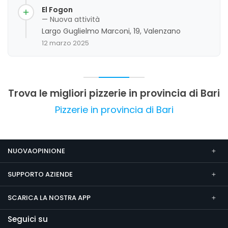
generalmente descritto come gentile,
El Fogon
disponibile e professionale, contribuendo a
— Nuova attività
un'esperienza positiva complessiva. Si
Largo Guglielmo Marconi, 19, Valenzano
riscontrano alcune criticità legate ai tempi di
12 marzo 2025
attesa e alla capienza del locale, ma nel
complesso i clienti esprimono una valutazione
molto favorevole, sottolineando il rapporto
qualità-prezzo e la cura nell'ambiente.
Trova le migliori pizzerie in provincia di Bari
Pizzerie in provincia di Bari
NUOVAOPINIONE
SUPPORTO AZIENDE
SCARICA LA NOSTRA APP
Seguici su