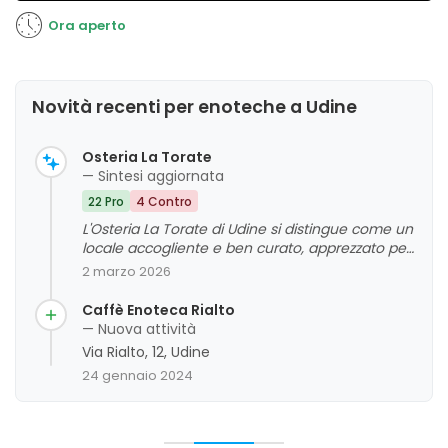
Ora aperto
Novità recenti per enoteche a Udine
Osteria La Torate
— Sintesi aggiornata
22 Pro
4 Contro
L'Osteria La Torate di Udine si distingue come un
locale accogliente e ben curato, apprezzato per
la qualità dei prodotti, il servizio cordiale e
2 marzo 2026
l'atmosfera calda e familiare. La clientela
valorizza soprattutto la bontà del cibo, i vini del
Caffè Enoteca Rialto
territorio e la simpatia dello staff, rendendo il
— Nuova attività
locale un punto di riferimento per aperitivi e
Via Rialto, 12, Udine
incontri conviviali. Sebbene alcuni commenti
24 gennaio 2024
evidenzino ambienti piccoli o aspetti da
migliorare, nel complesso emerge una
valutazione positiva e un giudizio complessivo
favorevole.