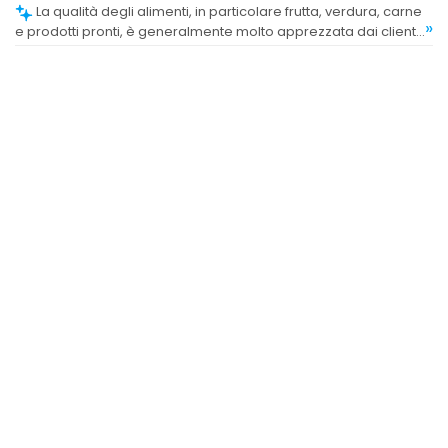
La qualità degli alimenti, in particolare frutta, verdura, carne
»
e prodotti pronti, è generalmente molto apprezzata dai clienti,
che trovano prodotti freschi e di buona qualità.