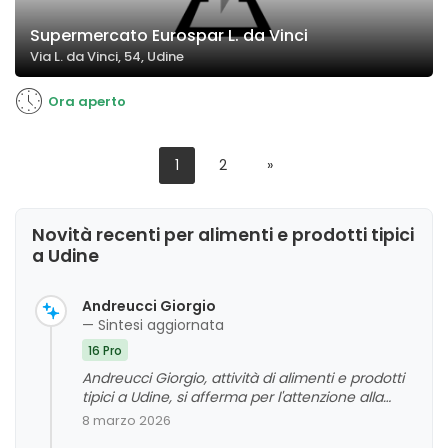
Supermercato Eurospar L. da Vinci
Via L. da Vinci, 54, Udine
Ora aperto
1
2
»
Novità recenti per alimenti e prodotti tipici
a Udine
Andreucci Giorgio
— Sintesi aggiornata
16 Pro
Andreucci Giorgio, attività di alimenti e prodotti
tipici a Udine, si afferma per l'attenzione alla
qualità dei prodotti stagionali e del territorio,
8 marzo 2026
oltre che per la competenza e la disponibilità del