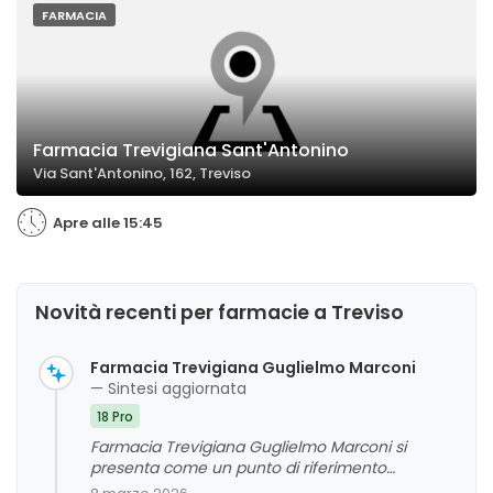
FARMACIA
Farmacia Trevigiana Sant'Antonino
Via Sant'Antonino, 162, Treviso
Apre alle 15:45
Novità recenti per farmacie a Treviso
Farmacia Trevigiana Guglielmo Marconi
— Sintesi aggiornata
18 Pro
Farmacia Trevigiana Guglielmo Marconi si
presenta come un punto di riferimento
affidabile e ben fornito nel comune di Treviso,