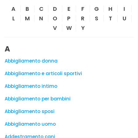
A
B
C
D
E
F
G
H
I
L
M
N
O
P
R
S
T
U
V
W
Y
A
Abbigliamento donna
Abbigliamento e articoli sportivi
Abbigliamento intimo
Abbigliamento per bambini
Abbigliamento sposi
Abbigliamento uomo
Addestramento cani