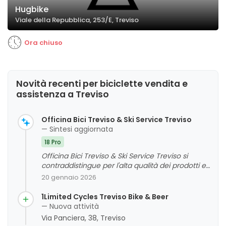
Hugbike
Viale della Repubblica, 253/E, Treviso
Ora chiuso
Novità recenti per biciclette vendita e
assistenza a Treviso
Officina Bici Treviso & Ski Service Treviso
— Sintesi aggiornata
18 Pro
Officina Bici Treviso & Ski Service Treviso si
contraddistingue per l'alta qualità dei prodotti e
per un servizio di assistenza e riparazione
20 gennaio 2026
caratterizzato da professionalità, cortesia e
disponibilità. La clientela apprezza soprattutto la
1Limited Cycles Treviso Bike & Beer
competenza del personale, la rapidità delle
— Nuova attività
riparazioni e l'attenzione alle esigenze individuali.
Via Panciera, 38, Treviso
Sono emersi alcuni aspetti positivi riguardo alla