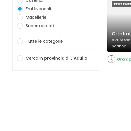
Caseifici
FRUTTIV
Fruttivendoli
Macellerie
Supermercati
Ortofru
Via, Strad
Tutte le categorie
Scanno
Cerca in
provincia di L'Aquila
Ora ap