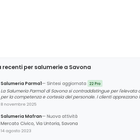
à recenti per salumerie a Savona
Salumeria Parma1
— Sintesi aggiornata
22 Pro
La Salumeria Parma1 di Savona si contraddistingue per l'elevata qu
per la competenza e cortesia del personale. I clienti apprezzano la
regionali, oltre all'ambiente pulito e accogliente. Le principali a
8 novembre 2025
un giudizio complessivo molto positivo e bilanciato.
Salumeria Mafran
— Nuova attività
Mercato Civico, Via Untoria, Savona
14 agosto 2023