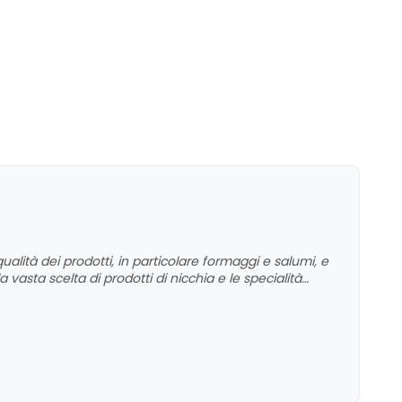
alità dei prodotti, in particolare formaggi e salumi, e
 vasta scelta di prodotti di nicchia e le specialità
ree di miglioramento non sono evidenziate, risultando in