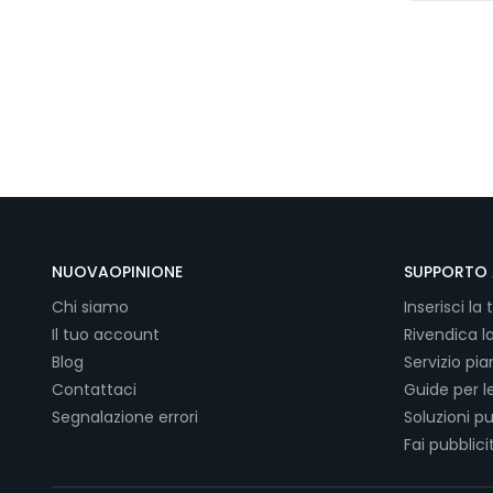
NUOVAOPINIONE
SUPPORTO 
Chi siamo
Inserisci la 
Il tuo account
Rivendica l
Blog
Servizio pi
Contattaci
Guide per l
Segnalazione errori
Soluzioni pu
Fai pubblici