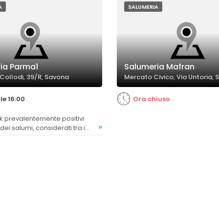
A
SALUMERIA
ia Parma1
Salumeria Mafran
 Collodi, 39/R, Savona
Mercato Civico, Via Untoria,
le 16:00
Ora chiuso
»
 dei salumi, considerati tra i
avona, con commenti entusiasti
enti per l'eccellenza.