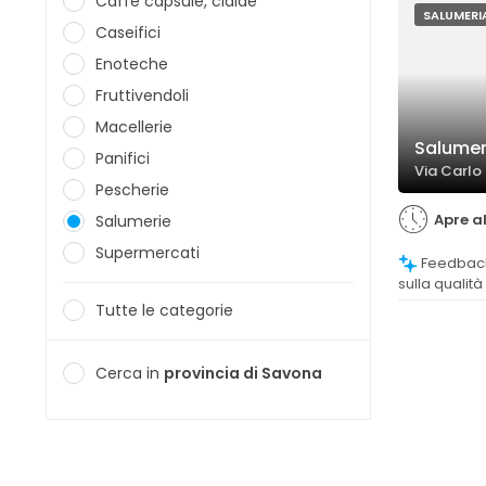
Caffè capsule, cialde
SALUMERI
Caseifici
Enoteche
Fruttivendoli
Macellerie
Salumer
Panifici
Via Carlo
Pescherie
Apre al
Salumerie
Supermercati
Feedback prevalentemente positivi
sulla qualità
migliori a S
Tutte le categorie
e riconoscim
Cerca in
provincia di Savona