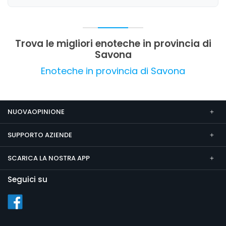
nel complesso l'attività si presenta come un
punto di riferimento affidabile per gli
appassionati di vino in Liguria, offrendo prodotti
validi e un servizio professionale.
Trova le migliori enoteche in provincia di
Savona
Enoteche in provincia di Savona
NUOVAOPINIONE
SUPPORTO AZIENDE
SCARICA LA NOSTRA APP
Seguici su