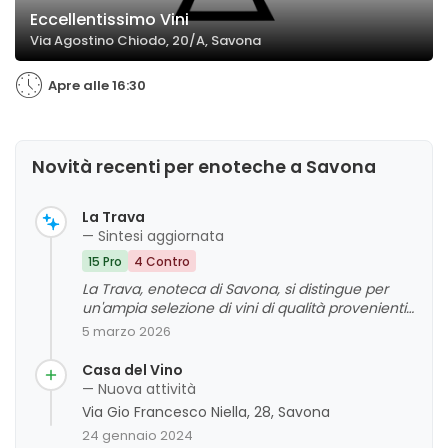
Eccellentissimo Vini
Via Agostino Chiodo, 20/A, Savona
Apre alle 16:30
Novità recenti per enoteche a Savona
La Trava
— Sintesi aggiornata
15 Pro
4 Contro
La Trava, enoteca di Savona, si distingue per
un'ampia selezione di vini di qualità provenienti
da diverse regioni italiane, accompagnata da
5 marzo 2026
un personale cortese e competente. La clientela
apprezza l'atmosfera accogliente e la
Casa del Vino
disponibilità dello staff, anche in situazioni di
— Nuova attività
barriere linguistiche. Sebbene alcuni commenti
Via Gio Francesco Niella, 28, Savona
evidenzino una riduzione della varietà e un
24 gennaio 2024
aumento dei prezzi dopo il cambio di gestione,