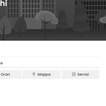
hi
no
Orari
Mappa
Servizi