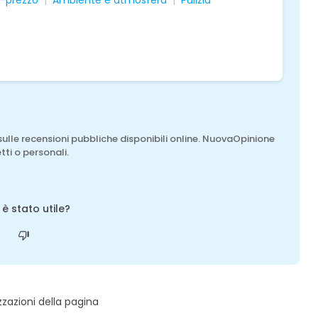
à-prezzo
Ambiente e atmosfera
Pulizia
sulle recensioni pubbliche disponibili online. NuovaOpinione
tti o personali.
o è stato utile?
zzazioni della pagina