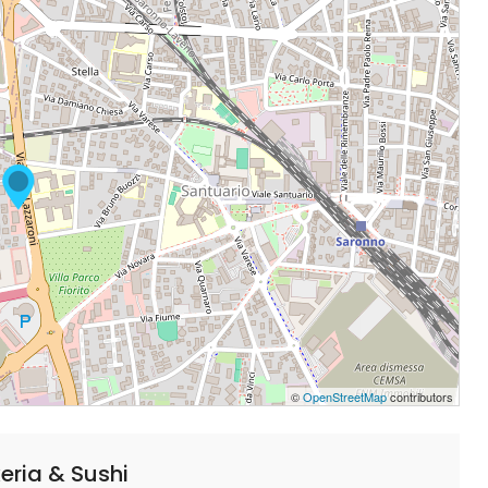
©
OpenStreetMap
contributors
ria & Sushi