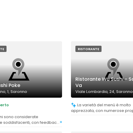
TE
RISTORANTE
Ristorante Wu Sushi - 
shi Poke
Va
ino, 1, Saronno
Viale Lombardia, 24, Saronno
erto
La varietà del menù è molto
apprezzata, con numerose prop
sushi e carne, offrendo opzioni 
»
preferenze e esigenze alimentar
e soddisfacenti, con feedback
a quantità di cibo ricevuto.