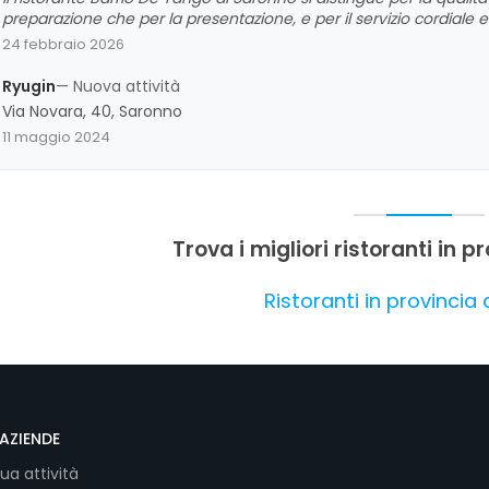
preparazione che per la presentazione, e per il servizio cordiale 
e curato, crea un'atmosfera piacevole ideale per cene romantiche o
24 febbraio 2026
gestione delle portate e l'attenzione alle esigenze dei clienti, an
proposta culinaria, ispirata alla tradizione argentina, riceve am
Ryugin
— Nuova attività
molto positivo.
Via Novara, 40, Saronno
11 maggio 2024
Trova i migliori ristoranti in p
Ristoranti in provincia
AZIENDE
tua attività