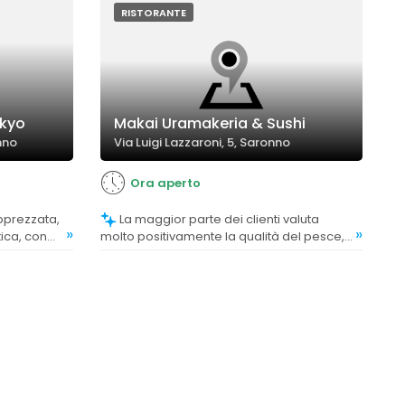
RISTORANTE
okyo
Makai Uramakeria & Sushi
nno
Via Luigi Lazzaroni, 5, Saronno
Ora aperto
La maggior parte dei clienti valuta
»
»
ica, con
molto positivamente la qualità del pesce,
re e sapori
delle tartare, sashimi e uramaki,
considerandoli di ottima qualità e molto
gustosi. Alcuni apprezzano anche la
leggerezza delle fritture e la cura nella
preparazione.