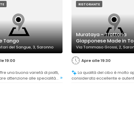
TE
RISTORANTE
Murataya - Trattoria
De Tango
Giapponese Made in T
ntari del Sangue, 3, Saronno
Via Tommaso Grossi, 2, Saro
le 19:00
Apre alle 19:30
La qualità del cibo è molto apprezzata,
»
are attenzione alle specialità
considerata eccellente e autent
pprezzate dai clienti.
materie prime di livello superio
tradizionali molto apprezzati.