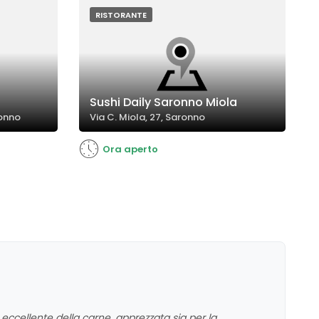
RISTORANTE
Sushi Daily Saronno Miola
ronno
Via C. Miola, 27, Saronno
Ora aperto
à eccellente della carne, apprezzata sia per la