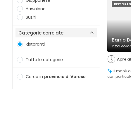
Giapponese
RISTORAN
Hawaiana
Sushi
Categorie correlate
Barrio 
Ristoranti
P.za Volo
Apre al
Tutte le categorie
Il menù offre una buona varietà di piatti,
Cerca in
provincia di Varese
con particol
argentine, a