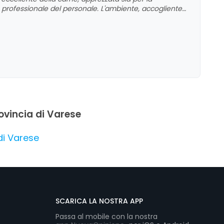
e professionale del personale. L'ambiente, accogliente
 incontri informali. Si evidenzia inoltre la cura nella
che in presenza di eventuali tempi di attesa. La
pi consensi, contribuendo a un giudizio complessivo
rovincia di Varese
 di Varese
SCARICA LA NOSTRA APP
Passa al mobile con la nostra