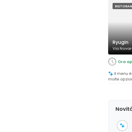
RISTORAN
Ryugin
Via Novar
Ora ap
Il menu è considerato molto vario, con
molte opzion
giapponese,
preferenze.
Novità