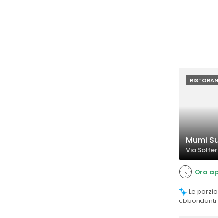
RISTORAN
Mumi Su
Via Solfer
Ora ap
Le porzioni sono considerate
abbondanti 
positivi sull