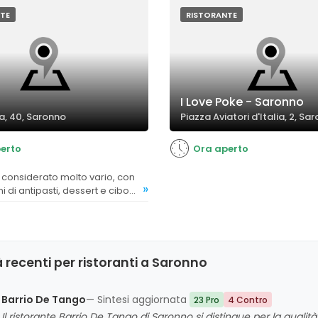
TE
RISTORANTE
I Love Poke - Saronno
a, 40, Saronno
Piazza Aviatori d'Italia, 2, Sa
erto
Ora aperto
»
i di antipasti, dessert e cibo
 soddisfacendo diverse
 recenti per ristoranti a Saronno
Barrio De Tango
— Sintesi aggiornata
23 Pro
4 Contro
Il ristorante Barrio De Tango di Saronno si distingue per la qualit