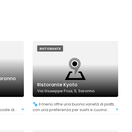
RISTORANTE
Saronno
Ristorante Kyoto
Via Giuseppe Frua, 5, Saronno
Il menù offre una buona varietà di piatti,
»
»
oste di
con una preferenza per sushi e cucina
per diverse
cinese. Alcuni clienti suggeriscono di
i.
provare anche altre proposte per essere
più innovativi.