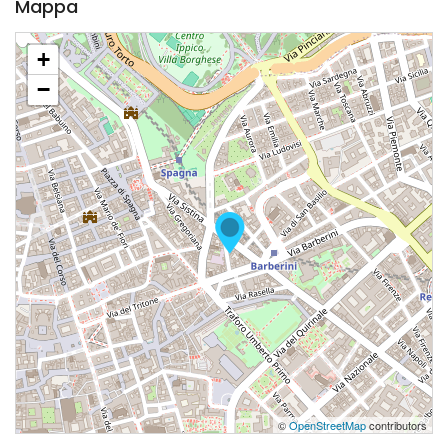
Mappa
+
−
©
OpenStreetMap
contributors