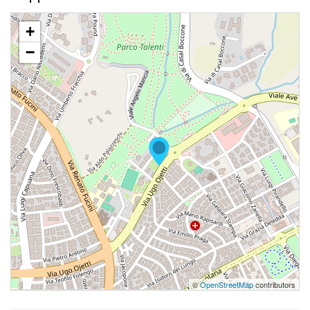
+
−
©
OpenStreetMap
contributors