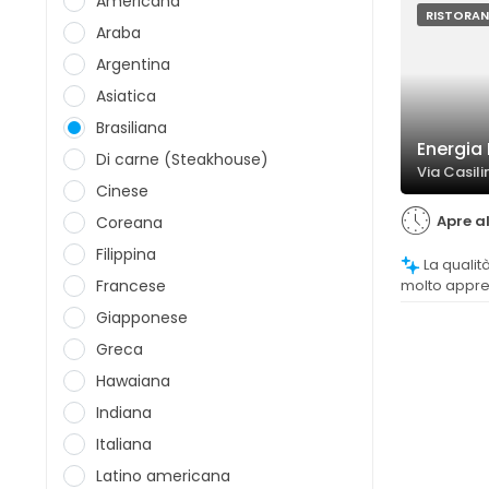
Americana
RISTORAN
Araba
Argentina
Asiatica
Brasiliana
Energia 
Di carne (Steakhouse)
Via Casil
Cinese
Apre al
Coreana
Filippina
La qualità del cibo è generalmente
Francese
molto appre
sulla bontà
Giapponese
considerato 
Greca
Hawaiana
Indiana
Italiana
Latino americana