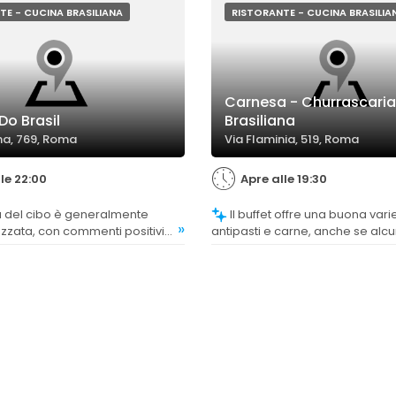
TE - CUCINA BRASILIANA
RISTORANTE - CUCINA BRASILIA
Carnesa - Churrascaria
Do Brasil
Brasiliana
ina, 769, Roma
Via Flaminia, 519, Roma
le 22:00
Apre alle 19:30
Il buffet offre una buona varietà di
»
zzata, con commenti positivi
antipasti e carne, anche se alcun
 e abbondanza delle pietanze,
trovano la selezione poco aute
delizioso e consigliato.
brasiliana e troppo italiana.