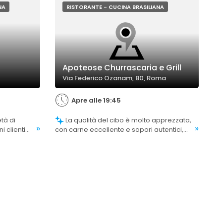
NA
RISTORANTE - CUCINA BRASILIANA
Apoteose Churrascaria e Grill
Via Federico Ozanam, 80, Roma
Apre alle 19:45
La qualità del cibo è molto apprezzata,
»
»
i clienti
con carne eccellente e sapori autentici,
ntica
anche se alcuni commenti evidenziano
variazioni nelle esperienze di gusto.