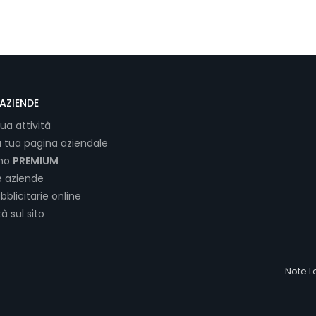
AZIENDE
tua attività
a tua pagina aziendale
ano
PREMIUM
e aziende
bblicitarie online
tà sul sito
Note L