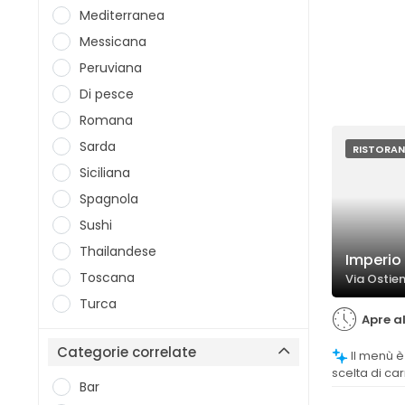
Mediterranea
Messicana
Peruviana
Di pesce
Romana
Sarda
RISTORAN
Siciliana
Spagnola
Sushi
Thailandese
Imperio
Toscana
Via Ostie
Turca
Apre al
Categorie correlate
Il menù è molto vario, con un'ampia
scelta di car
Bar
soddisfacen